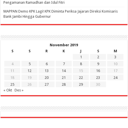
Pengamanan Ramadhan dan Idul Fitri
‎MAPPAN Demo KPK Lagi! KPK Diminta Periksa Jajaran Direksi Komisaris
Bank Jambi Hingga Gubernur ‎
November 2019
S
S
R
K
J
S
M
1
2
3
4
5
6
7
8
9
10
11
12
13
14
15
16
17
18
19
20
21
22
23
24
25
26
27
28
29
30
« Okt
Des »