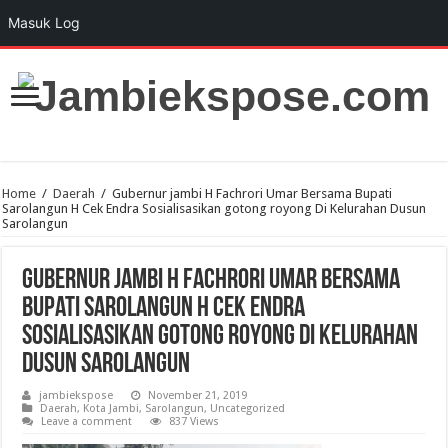
Masuk Log
Home
/
Daerah
/
Gubernur jambi H Fachrori Umar Bersama Bupati
Sarolangun H Cek Endra Sosialisasikan gotong royong Di Kelurahan Dusun
Sarolangun
Gubernur jambi H Fachrori Umar Bersama
Bupati Sarolangun H Cek Endra
Sosialisasikan gotong royong Di Kelurahan
Dusun Sarolangun
jambiekspose
November 21, 2019
Daerah
,
Kota Jambi
,
Sarolangun
,
Uncategorized
Leave a comment
837 Views