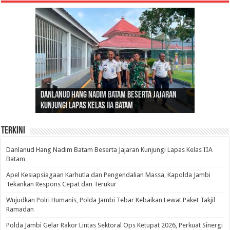
Gubernur Al Haris: Lomba Cerdas Cermat Sarana
Gubernur Al Haris Dorong Koperasi Merah Putih
Sosok Fenomenal yang Menggetarkan
Danlanud Hang Nadim Batam Beserta Jajaran
Silaturahmi dan Reses Komite I DPD RI di Polda
Edukasi Pembentukan Karakter Generasi
Cepat Beroperasi Agar Bisa Layani Masyarakat
Nusantara: Ratu Wangsa, Wanita Berkelas
Kunjungi Lapas Kelas IIA Batam
Jambi Bahas Sinergitas Penanganan Narkotika
Penerus
Penuhi Kebutuhannya
dengan Pengaruh Internasional
Terkini
Danlanud Hang Nadim Batam Beserta Jajaran Kunjungi Lapas Kelas IIA
Batam
Apel Kesiapsiagaan Karhutla dan Pengendalian Massa, Kapolda Jambi
Tekankan Respons Cepat dan Terukur
Wujudkan Polri Humanis, Polda Jambi Tebar Kebaikan Lewat Paket Takjil
Ramadan
Polda Jambi Gelar Rakor Lintas Sektoral Ops Ketupat 2026, Perkuat Sinergi