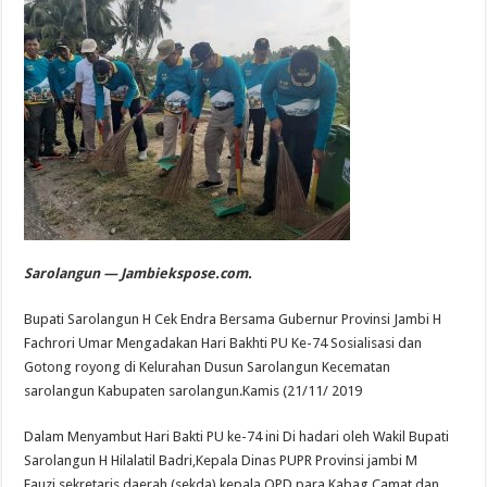
Sarolangun — Jambiekspose.com.
Bupati Sarolangun H Cek Endra Bersama Gubernur Provinsi Jambi H
Fachrori Umar Mengadakan Hari Bakhti PU Ke-74 Sosialisasi dan
Gotong royong di Kelurahan Dusun Sarolangun Kecematan
sarolangun Kabupaten sarolangun.Kamis (21/11/ 2019
Dalam Menyambut Hari Bakti PU ke-74 ini Di hadari oleh Wakil Bupati
Sarolangun H Hilalatil Badri,Kepala Dinas PUPR Provinsi jambi M
Fauzi,sekretaris daerah (sekda),kepala OPD,para Kabag,Camat dan