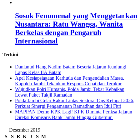
Sosok Fenomenal yang Menggetarkan
Nusantara: Ratu Wangsa, Wanita
Berkelas dengan Pengaruh
Internasional
Terkini
Danlanud Hang Nadim Batam Beserta Jajaran Kunjungi
Lapas Kelas IIA Batam
Apel Kesiapsiagaan Karhutla dan Pengendalian Massa,
Kapolda Jambi Tekankan Respons Cepat dan Terukur
Wujudkan Polri Humanis, Polda Jambi Tebar Kebaikan
Lewat Paket Takjil Ramadan
Polda Jambi Gelar Rakor Lintas Sektoral Ops Ketupat 2026,
Perkuat Sinergi Pengamanan Ramadhan dan Idul Fitri
‎MAPPAN Demo KPK Lagi! KPK Diminta Periksa Jajaran
Direksi Komisaris Bank Jambi Hingga Gubernur ‎
Desember 2019
S
S
R
K
J
S
M