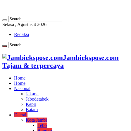
Selasa , Agustus 4 2026
Redaksi
Jambiekspose.com
Tajam & terpercaya
Home
Home
Nasional
Jakarta
Jabodetabek
Kepri
Batam
Daerah
Kota Jambi
Tebo
Bangko