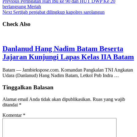
Previous
Peringatan Hari Ibu ke 90 dan HUT DWP Ke 20
berlangsung Meriah
Next
Sertijab penjabat dilingkup kapolres sarolangun
Check Also
Danlanud Hang Nadim Batam Beserta
Jajaran Kunjungi Lapas Kelas IIA Batam
Batam — Jambiekspose.com. Komandan Pangkalan TNI Angkatan
Udara (Danlanud) Hang Nadim Batam, Letkol Pnb Indra …
Tinggalkan Balasan
Alamat email Anda tidak akan dipublikasikan.
Ruas yang wajib
ditandai
*
Komentar
*