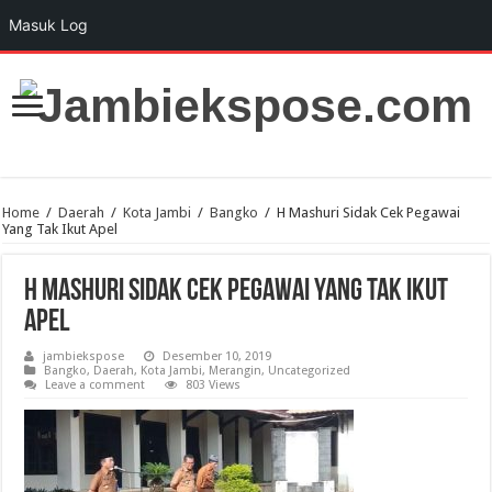
Masuk Log
Home
/
Daerah
/
Kota Jambi
/
Bangko
/
H Mashuri Sidak Cek Pegawai
Yang Tak Ikut Apel
H Mashuri Sidak Cek Pegawai Yang Tak Ikut
Apel
jambiekspose
Desember 10, 2019
Bangko
,
Daerah
,
Kota Jambi
,
Merangin
,
Uncategorized
Leave a comment
803 Views