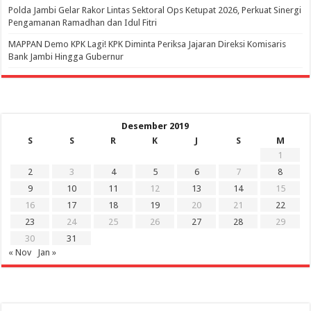
Polda Jambi Gelar Rakor Lintas Sektoral Ops Ketupat 2026, Perkuat Sinergi
Pengamanan Ramadhan dan Idul Fitri
‎MAPPAN Demo KPK Lagi! KPK Diminta Periksa Jajaran Direksi Komisaris
Bank Jambi Hingga Gubernur ‎
Desember 2019
S
S
R
K
J
S
M
1
2
3
4
5
6
7
8
9
10
11
12
13
14
15
16
17
18
19
20
21
22
23
24
25
26
27
28
29
30
31
« Nov
Jan »