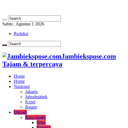
Sabtu , Agustus 1 2026
Redaksi
Jambiekspose.com
Tajam & terpercaya
Home
Home
Nasional
Jakarta
Jabodetabek
Kepri
Batam
Daerah
Kota Jambi
Tebo
Bangko