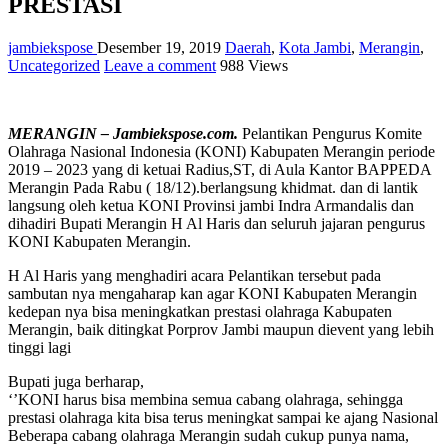
PRESTASI
jambiekspose
Desember 19, 2019
Daerah
,
Kota Jambi
,
Merangin
,
Uncategorized
Leave a comment
988 Views
MERANGIN – Jambiekspose.com.
Pelantikan Pengurus Komite
Olahraga Nasional Indonesia (KONI) Kabupaten Merangin periode
2019 – 2023 yang di ketuai Radius,ST, di Aula Kantor BAPPEDA
Merangin Pada Rabu ( 18/12).berlangsung khidmat. dan di lantik
langsung oleh ketua KONI Provinsi jambi Indra Armandalis dan
dihadiri Bupati Merangin H Al Haris dan seluruh jajaran pengurus
KONI Kabupaten Merangin.
H Al Haris yang menghadiri acara Pelantikan tersebut pada
sambutan nya mengaharap kan agar KONI Kabupaten Merangin
kedepan nya bisa meningkatkan prestasi olahraga Kabupaten
Merangin, baik ditingkat Porprov Jambi maupun dievent yang lebih
tinggi lagi
Bupati juga berharap,
‘’KONI harus bisa membina semua cabang olahraga, sehingga
prestasi olahraga kita bisa terus meningkat sampai ke ajang Nasional
Beberapa cabang olahraga Merangin sudah cukup punya nama,