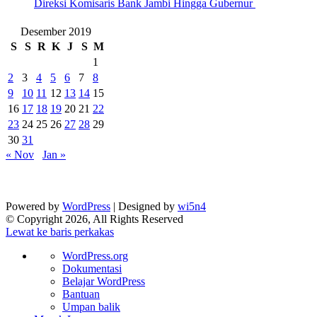
Direksi Komisaris Bank Jambi Hingga Gubernur ‎
Desember 2019
S
S
R
K
J
S
M
1
2
3
4
5
6
7
8
9
10
11
12
13
14
15
16
17
18
19
20
21
22
23
24
25
26
27
28
29
30
31
« Nov
Jan »
Powered by
WordPress
| Designed by
wi5n4
© Copyright 2026, All Rights Reserved
Lewat ke baris perkakas
Tentang
WordPress.org
WordPress
Dokumentasi
Belajar WordPress
Bantuan
Umpan balik