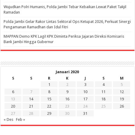
Wujudkan Polri Humanis, Polda Jambi Tebar Kebaikan Lewat Paket Takjil
Ramadan
Polda Jambi Gelar Rakor Lintas Sektoral Ops Ketupat 2026, Perkuat Sinergi
Pengamanan Ramadhan dan Idul Fitri
‎MAPPAN Demo KPK Lagi! KPK Diminta Periksa Jajaran Direksi Komisaris
Bank Jambi Hingga Gubernur ‎
Januari 2020
S
S
R
K
J
S
M
1
2
3
4
5
6
7
8
9
10
11
12
13
14
15
16
17
18
19
20
21
22
23
24
25
26
27
28
29
30
31
« Des
Feb »