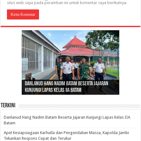
situs web saya pada peramban ini untuk komentar saya berikutnya.
Gubernur Al Haris: Lomba Cerdas Cermat Sarana
Gubernur Al Haris Dorong Koperasi Merah Putih
Sosok Fenomenal yang Menggetarkan
Danlanud Hang Nadim Batam Beserta Jajaran
Silaturahmi dan Reses Komite I DPD RI di Polda
Edukasi Pembentukan Karakter Generasi
Cepat Beroperasi Agar Bisa Layani Masyarakat
Nusantara: Ratu Wangsa, Wanita Berkelas
Kunjungi Lapas Kelas IIA Batam
Jambi Bahas Sinergitas Penanganan Narkotika
Penerus
Penuhi Kebutuhannya
dengan Pengaruh Internasional
Terkini
Danlanud Hang Nadim Batam Beserta Jajaran Kunjungi Lapas Kelas IIA
Batam
Apel Kesiapsiagaan Karhutla dan Pengendalian Massa, Kapolda Jambi
Tekankan Respons Cepat dan Terukur