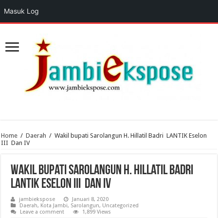
Masuk Log
Home
/
Daerah
/
Wakil bupati Sarolangun H. Hillatil Badri LANTIK Eselon
III Dan IV
Wakil bupati Sarolangun H. Hillatil Badri
LANTIK Eselon III Dan IV
jambiekspose
Januari 8, 2020
Daerah
,
Kota Jambi
,
Sarolangun
,
Uncategorized
Leave a comment
1,899 Views