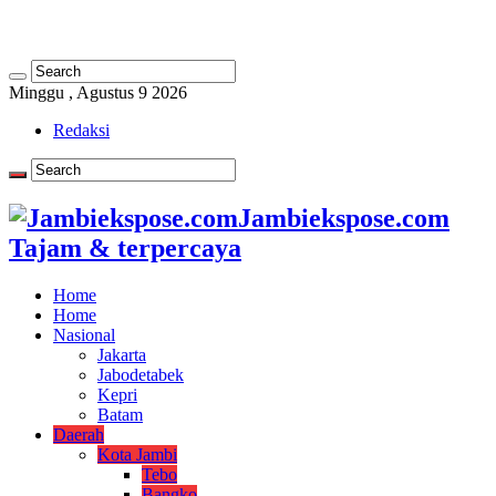
Minggu , Agustus 9 2026
Redaksi
Jambiekspose.com
Tajam & terpercaya
Home
Home
Nasional
Jakarta
Jabodetabek
Kepri
Batam
Daerah
Kota Jambi
Tebo
Bangko