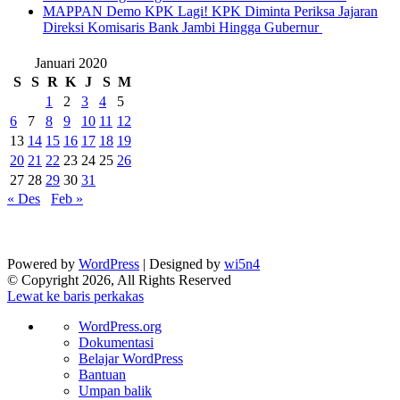
‎MAPPAN Demo KPK Lagi! KPK Diminta Periksa Jajaran
Direksi Komisaris Bank Jambi Hingga Gubernur ‎
Januari 2020
S
S
R
K
J
S
M
1
2
3
4
5
6
7
8
9
10
11
12
13
14
15
16
17
18
19
20
21
22
23
24
25
26
27
28
29
30
31
« Des
Feb »
Powered by
WordPress
| Designed by
wi5n4
© Copyright 2026, All Rights Reserved
Lewat ke baris perkakas
Tentang
WordPress.org
WordPress
Dokumentasi
Belajar WordPress
Bantuan
Umpan balik