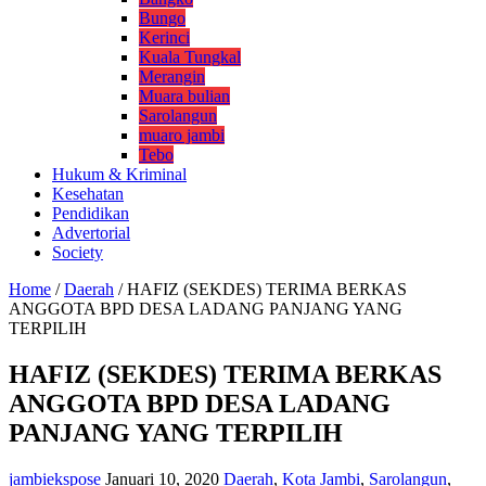
Bungo
Kerinci
Kuala Tungkal
Merangin
Muara bulian
Sarolangun
muaro jambi
Tebo
Hukum & Kriminal
Kesehatan
Pendidikan
Advertorial
Society
Home
/
Daerah
/
HAFIZ (SEKDES) TERIMA BERKAS
ANGGOTA BPD DESA LADANG PANJANG YANG
TERPILIH
HAFIZ (SEKDES) TERIMA BERKAS
ANGGOTA BPD DESA LADANG
PANJANG YANG TERPILIH
jambiekspose
Januari 10, 2020
Daerah
,
Kota Jambi
,
Sarolangun
,