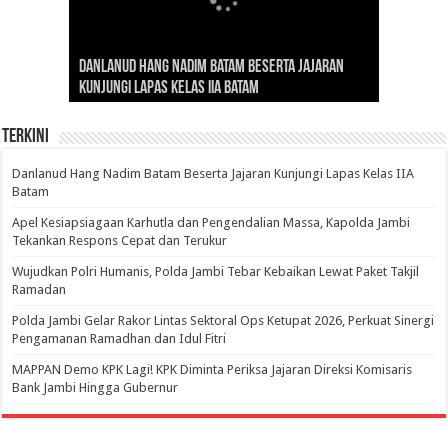
Gubernur Al Haris: Lomba Cerdas Cermat Sarana
Gubernur Al Haris Dorong Koperasi Merah Putih
Sosok Fenomenal yang Menggetarkan
Danlanud Hang Nadim Batam Beserta Jajaran
Silaturahmi dan Reses Komite I DPD RI di Polda
Edukasi Pembentukan Karakter Generasi
Cepat Beroperasi Agar Bisa Layani Masyarakat
Nusantara: Ratu Wangsa, Wanita Berkelas
Kunjungi Lapas Kelas IIA Batam
Jambi Bahas Sinergitas Penanganan Narkotika
Penerus
Penuhi Kebutuhannya
dengan Pengaruh Internasional
Terkini
Danlanud Hang Nadim Batam Beserta Jajaran Kunjungi Lapas Kelas IIA
Batam
Apel Kesiapsiagaan Karhutla dan Pengendalian Massa, Kapolda Jambi
Tekankan Respons Cepat dan Terukur
Wujudkan Polri Humanis, Polda Jambi Tebar Kebaikan Lewat Paket Takjil
Ramadan
Polda Jambi Gelar Rakor Lintas Sektoral Ops Ketupat 2026, Perkuat Sinergi
Pengamanan Ramadhan dan Idul Fitri
‎MAPPAN Demo KPK Lagi! KPK Diminta Periksa Jajaran Direksi Komisaris
Bank Jambi Hingga Gubernur ‎