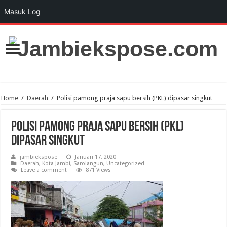
Masuk Log
Home
/
Daerah
/
Polisi pamong praja sapu bersih (PKL) dipasar singkut
Polisi pamong praja sapu bersih (PKL)
dipasar singkut
jambiekspose
Januari 17, 2020
Daerah
,
Kota Jambi
,
Sarolangun
,
Uncategorized
Leave a comment
871 Views