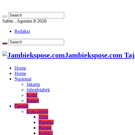
Sabtu , Agustus 8 2026
Redaksi
Jambiekspose.com Taj
Home
Home
Nasional
Jakarta
Jabodetabek
Kepri
Batam
Daerah
Kota Jambi
Tebo
Bangko
Bungo
Kerinci