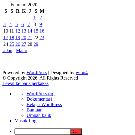
Februari 2020
S
S
R
K
J
S
M
1
2
3
4
5
6
7
8
9
10
11
12
13
14
15
16
17
18
19
20
21
22
23
24
25
26
27
28
29
« Jan
Mar »
Powered by
WordPress
| Designed by
wi5n4
© Copyright 2026, All Rights Reserved
Lewat ke baris perkakas
Tentang
WordPress.org
WordPress
Dokumentasi
Belajar WordPress
Bantuan
Umpan balik
Masuk Log
Cari