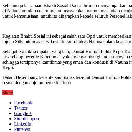
Sebelum pelaksanaan Bhakti Sosial Dansat brimob menyampaikan ba
di Natuna untuk menakut-nakuti masyarakat, namun melainkan menjag
untuk kemanusiaan, untuk itu diharapkan kepada seluruh Personel l
Kegiatan Bhakti Sosial ini sebagai salah satu Opsi untuk memberika
tujuan Sitkamtibmas di wilayah hukum Polres Natuna dalam keadaan 
Selanjutnya dikesempatan yang lain, Dansat Brimob Polda Kepri K
besembang becerite Kamtibmas yakni menyambangi untuk menyapa wa
sehingga terciptanya kamtibmas yang aman dan kondusif di Natuna i
Kepri.
Dalam Besembang becerite kamtibmas tersebut Dansat Brimob Polda 
sesuai dengan anjuran pemerintah.(r)
Share
Facebook
Twitter
Google +
Stumbleupon
LinkedIn
Pinterest