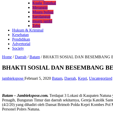
Kuala Tungkal
Merangin
Muara bulian
Sarolangun
muaro jambi
Tebo
Hukum & Kriminal
Kesehatan
Pendidikan
Advertorial
Society
Home
/
Daerah
/
Batam
/
BHAKTI SOSIAL DAN BESEMBANG 
BHAKTI SOSIAL DAN BESEMBANG B
jambiekspose
Februari 5, 2020
Batam
,
Daerah
,
Kepri
,
Uncategorized
Batam – Jambiekspose.com.
Terdapat 3 Lokasi di Kaupaten Natuna 
Penagih, Bunguran Timur dan daerah sekitarnya, Gereja Katolik San
(4/2/20) yang dihadiri oleh Dansat Brimob Polda Kepri Kombes Pol
Personel Polres Natuna.