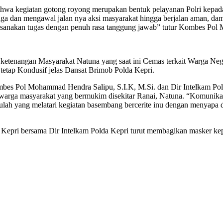
hwa kegiatan gotong royong merupakan bentuk pelayanan Polri kepa
a dan mengawal jalan nya aksi masyarakat hingga berjalan aman, dam
aksanakan tugas dengan penuh rasa tanggung jawab” tutur Kombes Pol
n ketenangan Masyarakat Natuna yang saat ini Cemas terkait Warga Ne
tetap Kondusif jelas Dansat Brimob Polda Kepri.
ombes Pol Mohammad Hendra Salipu, S.I.K, M.Si. dan Dir Intelkam P
rga masyarakat yang bermukim disekitar Ranai, Natuna. “Komunikasi 
tulah yang melatari kegiatan basembang bercerite inu dengan menyapa
Kepri bersama Dir Intelkam Polda Kepri turut membagikan masker ke