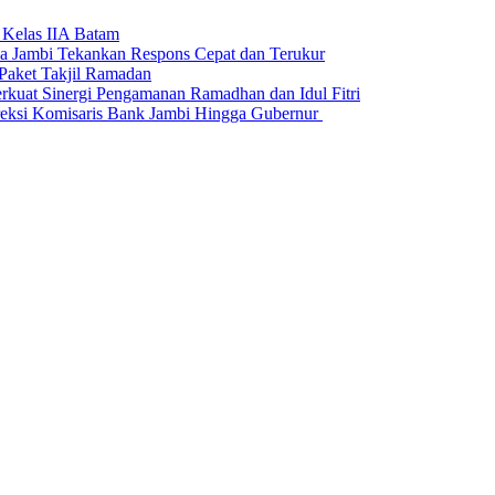
 Kelas IIA Batam
da Jambi Tekankan Respons Cepat dan Terukur
Paket Takjil Ramadan
erkuat Sinergi Pengamanan Ramadhan dan Idul Fitri
si Komisaris Bank Jambi Hingga Gubernur ‎