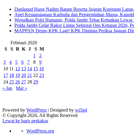
Danlanud Hang Nadim Batam Beserta Jajaran Kunjungi Lapas
Apel Kesiapsiagaan Karhutla dan Pengendalian Massa, Kapol
Wujudkan Polri Humanis, Polda Jambi Tebar Kebaikan Lewat 
Polda Jambi Gelar Rakor Lintas Sektoral Ops Ketupat 2026, P
‎MAPPAN Demo KPK Lagi! KPK Diminta Periksa Jajaran Direk
Februari 2020
S
S
R
K
J
S
M
1
2
3
4
5
6
7
8
9
10
11
12
13
14
15
16
17
18
19
20
21
22
23
24
25
26
27
28
29
« Jan
Mar »
Powered by
WordPress
| Designed by
wi5n4
© Copyright 2026, All Rights Reserved
Lewat ke baris perkakas
Tentang
WordPress.org