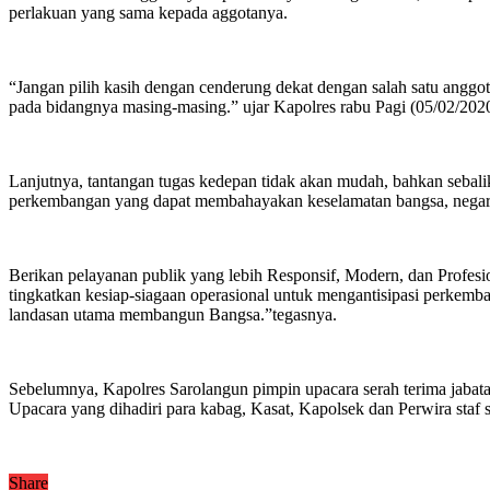
perlakuan yang sama kepada aggotanya.
“Jangan pilih kasih dengan cenderung dekat dengan salah satu anggota
pada bidangnya masing-masing.” ujar Kapolres rabu Pagi (05/02/2020)
Lanjutnya, tantangan tugas kedepan tidak akan mudah, bahkan sebalikn
perkembangan yang dapat membahayakan keselamatan bangsa, negar
Berikan pelayanan publik yang lebih Responsif, Modern, dan Profes
tingkatkan kesiap-siagaan operasional untuk mengantisipasi perkemban
landasan utama membangun Bangsa.”tegasnya.
Sebelumnya, Kapolres Sarolangun pimpin upacara serah terima jab
Upacara yang dihadiri para kabag, Kasat, Kapolsek dan Perwira staf
Share