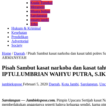
Kuala Tungkal
Merangin
Muara bulian
Sarolangun
muaro jambi
Tebo
Hukum & Kriminal
Kesehatan
Pendidikan
Advertorial
Society
Home
/
Daerah
/
Pisah Sambut kasat narkoba dan kasat tahti po
ARMANSYAH
Pisah Sambut kasat narkoba dan kasat ta
IPTU.LUMBRIAN WAHYU PUTRA, S.IK
jambiekspose
Februari 5, 2020
Daerah
,
Kota Jambi
,
Sarolangun
,
Unc
Sarolangun — Jambiekspose.com.
Pimpin Upacara Sertijab kasat N
memberlakukan anggotanya seperti halnya keluarga sendiri, karna pi