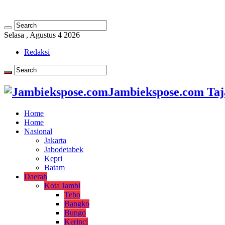
Selasa , Agustus 4 2026
Redaksi
Jambiekspose.com Taj
Home
Home
Nasional
Jakarta
Jabodetabek
Kepri
Batam
Daerah
Kota Jambi
Tebo
Bangko
Bungo
Kerinci