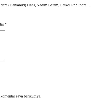
ara (Danlanud) Hang Nadim Batam, Letkol Pnb Indra …
dai
*
 komentar saya berikutnya.