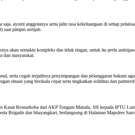
 saja, ayomi anggotanya serta jalin rasa kekeluargaan di setiap pelak
 saat pimpin sertijab.
ya akan semakin kompleks dan tidak ringan, untuk itu perlu antisipasi
a dan masyarakat.
ional, serta cegah terjadinya penyimpangan dan pelanggaran hukum ag
gan situasi yang berskala cepat serta tingkatkan soliditas dan partner
atan Kasat Resnarkoba dari AKP Tongam Manalu, SH kepada IPTU Lumb
 serta Brigadir dan bhayangkari, berlangsung di Halaman Mapolres Sar