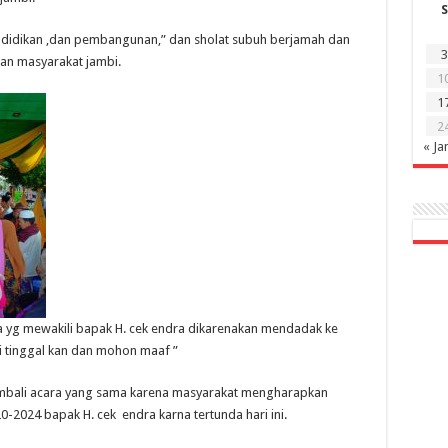
S
didikan ,dan pembangunan,” dan sholat subuh berjamah dan
3
an masyarakat jambi.
1
1
2
« Ja
dra yg mewakili bapak H. cek endra dikarenakan mendadak ke
di tinggal kan dan mohon maaf ”
embali acara yang sama karena masyarakat mengharapkan
-2024 bapak H. cek endra karna tertunda hari ini.