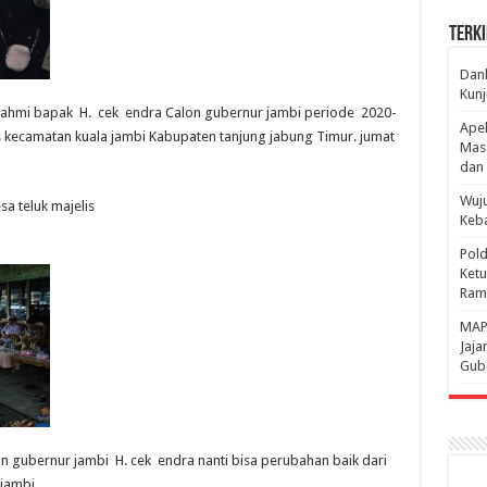
Terki
Danl
Kunj
rrahmi bapak H. cek endra Calon gubernur jambi periode 2020-
Apel
 kecamatan kuala jambi Kabupaten tanjung jabung Timur. jumat
Mass
dan 
Wuju
a teluk majelis
Keba
Pold
Ketu
Rama
‎MAP
Jaja
Gube
gubernur jambi H. cek endra nanti bisa perubahan baik dari
jambi.