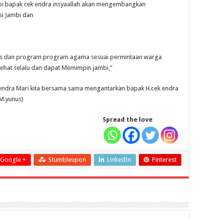
ambi bapak cek endra insyaallah akan mengembangkan
i Jambi dan
elis dan program program agama sesuai permintaan warga
ehat selalu dan dapat Memimpin jambi,”
k endra Mari kita bersama sama mengantarkan bapak H.cek endra
(M.yunus)
Spread the love
Google +
Stumbleupon
LinkedIn
Pinterest