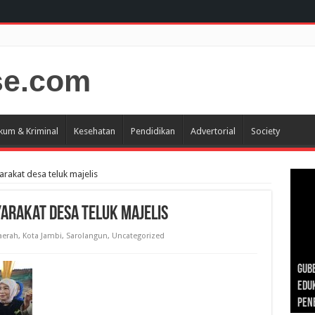
kum & Kriminal
Kesehatan
Pendidikan
Advertorial
Society
rakat desa teluk majelis
yarakat desa teluk majelis
aerah
,
Kota Jambi
,
Sarolangun
,
Uncategorized
Gub
Gube
Sos
Dan
Sila
Edu
Cepa
Nusa
Kunj
Jamb
Pen
Pen
den