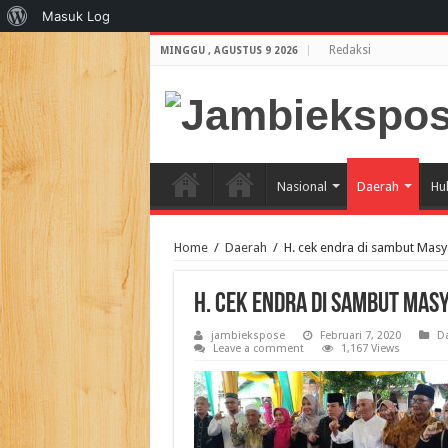
Tentang
Masuk Log
WordPress
Redaksi
MINGGU , AGUSTUS 9 2026
Nasional
Daerah
Hu
Home
/
Daerah
/
H. cek endra di sambut Masya
H. cek endra di sambut Mas
jambiekspose
Februari 7, 2020
D
Leave a comment
1,167 Views