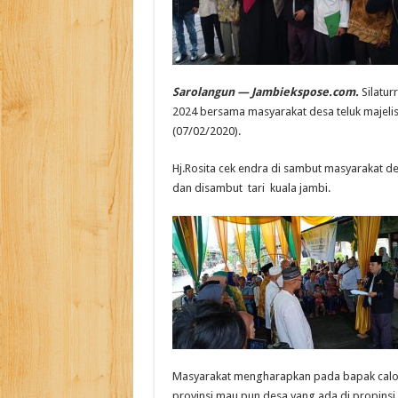
Sarolangun — Jambiekspose.com.
Silatu
2024 bersama masyarakat desa teluk majelis
(07/02/2020).
Hj.Rosita cek endra di sambut masyarakat des
dan disambut tari kuala jambi.
Masyarakat mengharapkan pada bapak calon 
provinsi mau pun desa yang ada di propinsi 