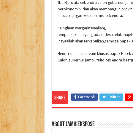
Ibu Hj. rosita cek endra calon gubernur j
perokonomin, dan akan membangun provins
sesuai dengan visi dan misi cek endra.
Keinginan warga(insyaallah),
tempat sekolah yang ada didesa teluk maj
insyaallah akan terkabulkan,semoga bapak s
Hendri salah satu team khusus bapak H. ce
Calon gubernur jambi. “Kito cek endra bae”
Facebook
Twitter
Share
About jambiekspose