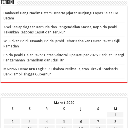
Terkini
Danlanud Hang Nadim Batam Beserta Jajaran Kunjungi Lapas Kelas IIA
Batam
Apel Kesiapsiagaan Karhutla dan Pengendalian Massa, Kapolda Jambi
Tekankan Respons Cepat dan Terukur
Wujudkan Polri Humanis, Polda Jambi Tebar Kebaikan Lewat Paket Takjil
Ramadan
Polda Jambi Gelar Rakor Lintas Sektoral Ops Ketupat 2026, Perkuat Sinergi
Pengamanan Ramadhan dan Idul Fitri
‎MAPPAN Demo KPK Lagi! KPK Diminta Periksa Jajaran Direksi Komisaris
Bank Jambi Hingga Gubernur ‎
Maret 2020
S
S
R
K
J
S
M
1
2
3
4
5
6
7
8