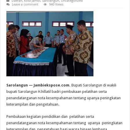
Daerah
,
Kota Jambi
,
Sarolangun
,
Uncategorized
Leave a comment
940 Views
Sarolangun — Jambiekspose.com.
Bupati Sarolangun di wakili
bupati Sarolangun H.hillatil badri pembukaan pelatihan serta
penandatanganan nota kesempahaman tentang upanya peningkatan
keterampilan dan pengetahuan.
Pembukaan kegiatan pendidikan dan pelatihan serta
penandatanganan nota kesempahaman tentang upanya peningkatan
keterampilan dan pengetahuan bagi warga binaan lembaga