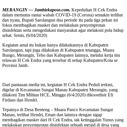
MERANGIN — Jambiekapose.com.
Kepedulian H Cek Endra
dalam memutus rantai wabah COVID-19 (Corona) semakin terlihat
dan nyata, Bupati Sarolangun dua periode itu pada tiga pekan ini
fokus membagikan masker dan melakukan penyemprotan
disinfektan serta mengedukasi masyarakat agar melakoni pola hidup
sehat. Senin, (6/04/2020)
Kegiatan amal itu bukan hanya dilakukannya di Kabupaten
Sarolangun, tapi juga dilakukan di Kabupaten tetangga, Muara
Bungo, Merangin, Tebo dan Kabupaten lainnya, melalui kerja tim
relawan H Cek Endra yang tersebar di setiap Kabupaten/Kota se
Provinsi Jamb.
Dari pantauan media ini, kegiatan H Cek Endra Peduli terkini,
digelar di Kecamatan Sungai Manau Kabupaten Merangin, yang
dilakoni Tim Militan HCE, Minggu (6/4/2020) dikoordinir Efi
Firdaus dan Hendri.
Tepatnya di Desa Benteng – Muara Panco Kecamatan Sungai
Manau, terlihat Hendri, Eman dan lainnya dengan sigap
membagikan masker dari H Cek Endra, tak ketinggalan Yunus yang
melakukan penyemprotan disinfektan sebuah mesjid di desa yang