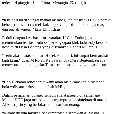
terletak d pinggir i Jalan Lintas Merangin -Kerinci, itu.
“Kita hari ini di Sungai manau membagikan masker H Cek Endra di
beberapa desa, serta melakukan penyemprotan di beberapa masjid
dan rumah warga, ” kata Efi Firdaus.
Peduli dengan kesehatan masyarakat, H Cek Endra juga
memberikan bantuan satu set perlengkapan klub bola voly beserta
kostum di Desa Benteng yang diserahkan Hendri Militan HCE.
“Terimakasih atas bantuan H Cek Endra ini, ini sangat bermanfaat
bagi kami,” ucap M Rojali Ketua Pemuda Desa Benteng, seraya
menyebut akan menggelar Turnamen antar bola voly antar dusun.
“Habis lebaran rencananya kami akan melaksanakan turnamenn
bola volly antar dusun, ” tambah M Rojali.
Dalam perjalanan pulang, sehabis shalat magrib di Pamenang,
Militan HCE juga melakukan penyemprotan disinfektan di masjid
Al Muhajirin yang berlokasi di Pasar Pamenang.
“Malam ini kita lakukan penyemprotan disinfektan di Masjid Al