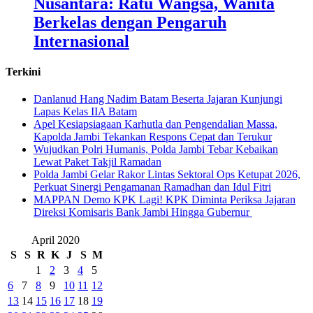
Nusantara: Ratu Wangsa, Wanita
Berkelas dengan Pengaruh
Internasional
Terkini
Danlanud Hang Nadim Batam Beserta Jajaran Kunjungi
Lapas Kelas IIA Batam
Apel Kesiapsiagaan Karhutla dan Pengendalian Massa,
Kapolda Jambi Tekankan Respons Cepat dan Terukur
Wujudkan Polri Humanis, Polda Jambi Tebar Kebaikan
Lewat Paket Takjil Ramadan
Polda Jambi Gelar Rakor Lintas Sektoral Ops Ketupat 2026,
Perkuat Sinergi Pengamanan Ramadhan dan Idul Fitri
‎MAPPAN Demo KPK Lagi! KPK Diminta Periksa Jajaran
Direksi Komisaris Bank Jambi Hingga Gubernur ‎
April 2020
S
S
R
K
J
S
M
1
2
3
4
5
6
7
8
9
10
11
12
13
14
15
16
17
18
19