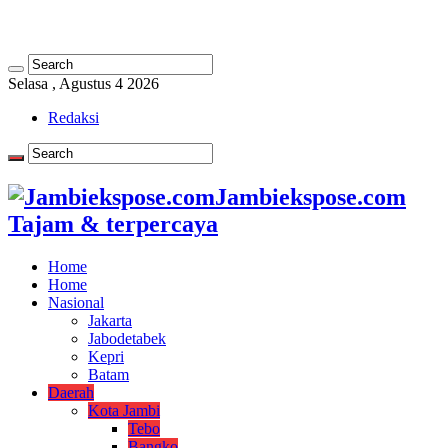
Selasa , Agustus 4 2026
Redaksi
Jambiekspose.com
Tajam & terpercaya
Home
Home
Nasional
Jakarta
Jabodetabek
Kepri
Batam
Daerah
Kota Jambi
Tebo
Bangko