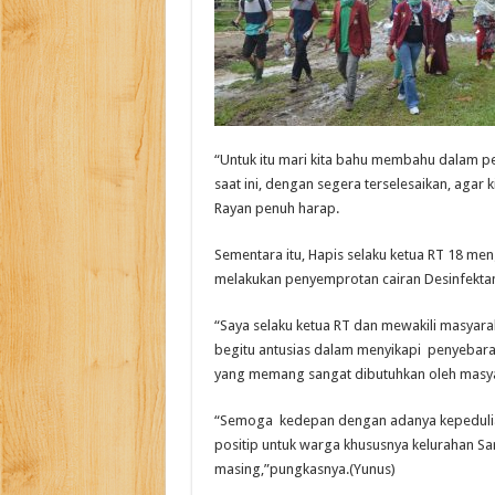
“Untuk itu mari kita bahu membahu dalam pe
saat ini, dengan segera terselesaikan, agar k
Rayan penuh harap.
Sementara itu, Hapis selaku ketua RT 18 me
melakukan penyemprotan cairan Desinfektan
“Saya selaku ketua RT dan mewakili masyara
begitu antusias dalam menyikapi penyebaran 
yang memang sangat dibutuhkan oleh masyar
“Semoga kedepan dengan adanya kepedulian
positip untuk warga khususnya kelurahan S
masing,”pungkasnya.(Yunus)