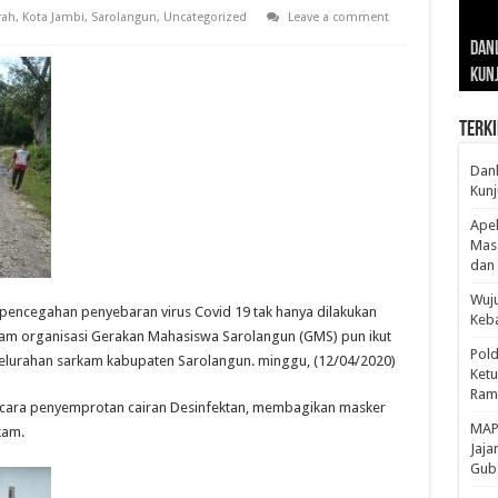
rah
,
Kota Jambi
,
Sarolangun
,
Uncategorized
Leave a comment
Gub
Gube
Sos
Dan
Sila
Edu
Cepa
Nusa
Kunj
Jamb
Pen
Pen
den
Terki
Danl
Kunj
Apel
Mass
dan 
Wuju
pencegahan penyebaran virus Covid 19 tak hanya dilakukan
Keba
am organisasi Gerakan Mahasiswa Sarolangun (GMS) pun ikut
Pold
elurahan sarkam kabupaten Sarolangun. minggu, (12/04/2020)
Ketu
Rama
n cara penyemprotan cairan Desinfektan, membagikan masker
‎MAP
kam.
Jaja
Gube