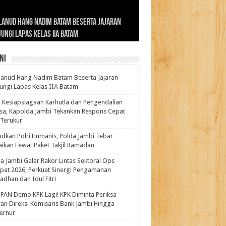
ernur Al Haris: Lomba Cerdas Cermat Sarana
rnur Al Haris Dorong Koperasi Merah Putih
ok Fenomenal yang Menggetarkan
lanud Hang Nadim Batam Beserta Jajaran
turahmi dan Reses Komite I DPD RI di Polda
kasi Pembentukan Karakter Generasi
t Beroperasi Agar Bisa Layani Masyarakat
ntara: Ratu Wangsa, Wanita Berkelas
ungi Lapas Kelas IIA Batam
i Bahas Sinergitas Penanganan Narkotika
erus
uhi Kebutuhannya
gan Pengaruh Internasional
ni
anud Hang Nadim Batam Beserta Jajaran
ungi Lapas Kelas IIA Batam
 Kesiapsiagaan Karhutla dan Pengendalian
a, Kapolda Jambi Tekankan Respons Cepat
Terukur
dkan Polri Humanis, Polda Jambi Tebar
ikan Lewat Paket Takjil Ramadan
a Jambi Gelar Rakor Lintas Sektoral Ops
pat 2026, Perkuat Sinergi Pengamanan
dhan dan Idul Fitri
PAN Demo KPK Lagi! KPK Diminta Periksa
ran Direksi Komisaris Bank Jambi Hingga
rnur ‎