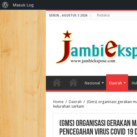
Tentang
Masuk Log
WordPress
Redaksi
SENIN , AGUSTUS 3 2026
Nasional
Daerah
Hu
Home
/
Daerah
/
(Gms) organisasi gerakan m
kelurahan sarkam
(Gms) organisasi gerakan
pencegahan virus covid 19 