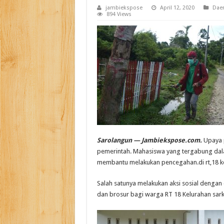
jambiekspose
April 12, 2020
Dae
894 Views
Sarolangun — Jambiekspose.com.
Upaya 
pemerintah. Mahasiswa yang tergabung dal
membantu melakukan pencegahan.di rt,18 k
Salah satunya melakukan aksi sosial denga
dan brosur bagi warga RT 18 Kelurahan sar