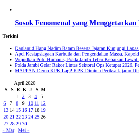
Sosok Fenomenal yang Menggetarkan N
Terkini
Danlanud Hang Nadim Batam Beserta Jajaran Kunjungi Lapas
Apel Kesiapsiagaan Karhutla dan Pengendalian Massa, Kapol
Wujudkan Polri Humanis, Polda Jambi Tebar Kebaikan Lewat 
Polda Jambi Gelar Rakor Lintas Sektoral Ops Ketupat 2026, P
‎MAPPAN Demo KPK Lagi! KPK Diminta Periksa Jajaran Direk
April 2020
S
S
R
K
J
S
M
1
2
3
4
5
6
7
8
9
10
11
12
13
14
15
16
17
18
19
20
21
22
23
24
25
26
27
28
29
30
« Mar
Mei »