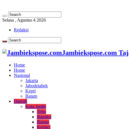
Selasa , Agustus 4 2026
Redaksi
Jambiekspose.com Taj
Home
Home
Nasional
Jakarta
Jabodetabek
Kepri
Batam
Daerah
Kota Jambi
Tebo
Bangko
Bungo
Kerinci