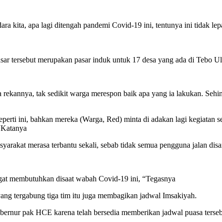
a kita, apa lagi ditengah pandemi Covid-19 ini, tentunya ini tidak le
r tersebut merupakan pasar induk untuk 17 desa yang ada di Tebo Ulu 
a rekannya, tak sedikit warga merespon baik apa yang ia lakukan. Seh
seperti ini, bahkan mereka (Warga, Red) minta di adakan lagi kegiatan 
 “Katanya
yarakat merasa terbantu sekali, sebab tidak semua pengguna jalan di
angat membutuhkan disaat wabah Covid-19 ini, “Tegasnya
ang tergabung tiga tim itu juga membagikan jadwal Imsakiyah.
ubernur pak HCE karena telah bersedia memberikan jadwal puasa terse