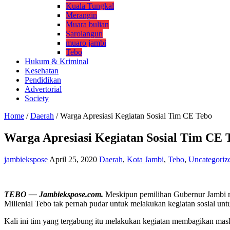
Kuala Tungkal
Merangin
Muara bulian
Sarolangun
muaro jambi
Tebo
Hukum & Kriminal
Kesehatan
Pendidikan
Advertorial
Society
Home
/
Daerah
/
Warga Apresiasi Kegiatan Sosial Tim CE Tebo
Warga Apresiasi Kegiatan Sosial Tim CE 
jambiekspose
April 25, 2020
Daerah
,
Kota Jambi
,
Tebo
,
Uncategoriz
TEBO — Jambiekspose.com.
Meskipun pemilihan Gubernur Jambi m
Millenial Tebo tak pernah pudar untuk melakukan kegiatan sosial unt
Kali ini tim yang tergabung itu melakukan kegiatan membagikan maske