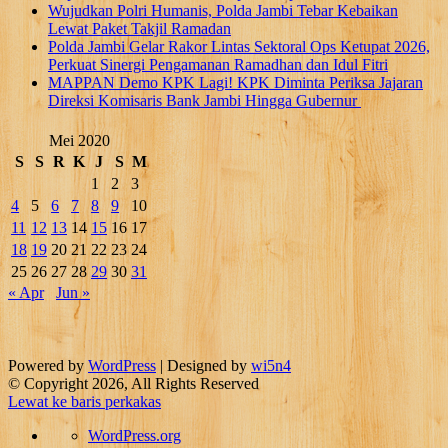
Wujudkan Polri Humanis, Polda Jambi Tebar Kebaikan
Lewat Paket Takjil Ramadan
Polda Jambi Gelar Rakor Lintas Sektoral Ops Ketupat 2026,
Perkuat Sinergi Pengamanan Ramadhan dan Idul Fitri
‎MAPPAN Demo KPK Lagi! KPK Diminta Periksa Jajaran
Direksi Komisaris Bank Jambi Hingga Gubernur ‎
Mei 2020
S
S
R
K
J
S
M
1
2
3
4
5
6
7
8
9
10
11
12
13
14
15
16
17
18
19
20
21
22
23
24
25
26
27
28
29
30
31
« Apr
Jun »
Powered by
WordPress
| Designed by
wi5n4
© Copyright 2026, All Rights Reserved
Lewat ke baris perkakas
Tentang
WordPress.org