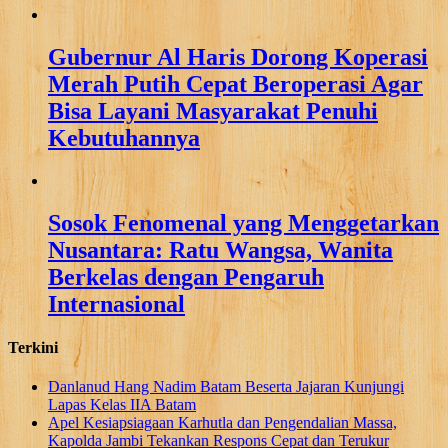
Gubernur Al Haris Dorong Koperasi
Merah Putih Cepat Beroperasi Agar
Bisa Layani Masyarakat Penuhi
Kebutuhannya
Sosok Fenomenal yang Menggetarkan
Nusantara: Ratu Wangsa, Wanita
Berkelas dengan Pengaruh
Internasional
Terkini
Danlanud Hang Nadim Batam Beserta Jajaran Kunjungi
Lapas Kelas IIA Batam
Apel Kesiapsiagaan Karhutla dan Pengendalian Massa,
Kapolda Jambi Tekankan Respons Cepat dan Terukur