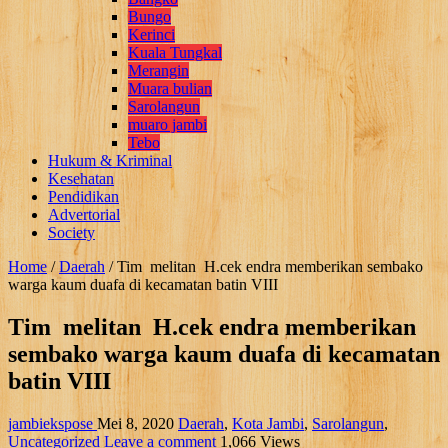
Bungo
Kerinci
Kuala Tungkal
Merangin
Muara bulian
Sarolangun
muaro jambi
Tebo
Hukum & Kriminal
Kesehatan
Pendidikan
Advertorial
Society
Home
/
Daerah
/
Tim melitan H.cek endra memberikan sembako
warga kaum duafa di kecamatan batin VIII
Tim melitan H.cek endra memberikan
sembako warga kaum duafa di kecamatan
batin VIII
jambiekspose
Mei 8, 2020
Daerah
,
Kota Jambi
,
Sarolangun
,
Uncategorized
Leave a comment
1,066 Views