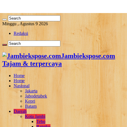
Minggu , Agustus 9 2026
Redaksi
Jambiekspose.com
Tajam & terpercaya
Home
Home
Nasional
Jakarta
Jabodetabek
Kepri
Batam
Daerah
Kota Jambi
Tebo
Bangko