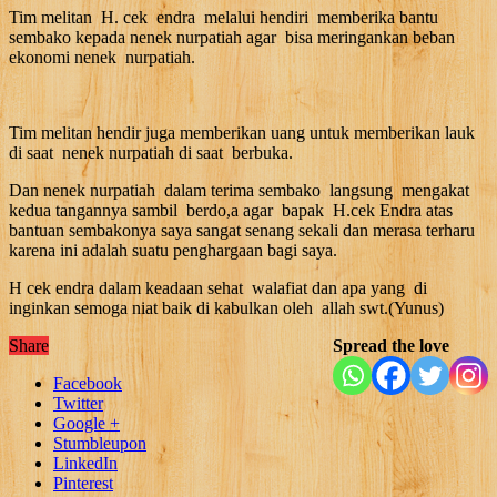
Tim melitan H. cek endra melalui hendiri memberika bantu
sembako kepada nenek nurpatiah agar bisa meringankan beban
ekonomi nenek nurpatiah.
Tim melitan hendir juga memberikan uang untuk memberikan lauk
di saat nenek nurpatiah di saat berbuka.
Dan nenek nurpatiah dalam terima sembako langsung mengakat
kedua tangannya sambil berdo,a agar bapak H.cek Endra atas
bantuan sembakonya saya sangat senang sekali dan merasa terharu
karena ini adalah suatu penghargaan bagi saya.
H cek endra dalam keadaan sehat walafiat dan apa yang di
inginkan semoga niat baik di kabulkan oleh allah swt.(Yunus)
Share
Spread the love
Facebook
Twitter
Google +
Stumbleupon
LinkedIn
Pinterest