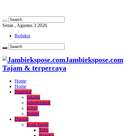
Senin , Agustus 3 2026
Redaksi
Jambiekspose.com
Tajam & terpercaya
Home
Home
Nasional
Jakarta
Jabodetabek
Kepri
Batam
Daerah
Kota Jambi
Tebo
Bangko