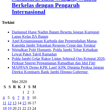
Berkelas dengan Pengaruh
Internasional
Terkini
Danlanud Hang Nadim Batam Beserta Jajaran Kunjungi
Lapas Kelas IIA Batam
Apel Kesiapsiagaan Karhutla dan Pengendalian Massa,
Kapolda Jambi Tekankan Respons Cepat dan Terukur
Wujudkan Polri Humanis, Polda Jambi Tebar Kebaikan
Lewat Paket Takjil Ramadan
Polda Jambi Gelar Rakor Lintas Sektoral Ops Ketupat 2026,
Perkuat Sinergi Pengamanan Ramadhan dan Idul Fitri
‎MAPPAN Demo KPK Lagi! KPK Diminta Periksa Jajaran
Direksi Komisaris Bank Jambi Hingga Gubernur ‎
Mei 2020
S
S
R
K
J
S
M
1
2
3
4
5
6
7
8
9
10
11
12
13
14
15
16
17
18
19
20
21
22
23
24