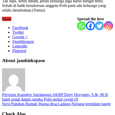
Tak lupa, sebut Idham, peran keluarga juga harus diingat betul.
Sebab di balik kesuksesan anggota Polri pasti ada keluarga yang
selalu mendoakan.(Yunus)
Share
Spread the love
Facebook
Twitter
Google +
Stumbleupon
LinkedIn
Pinterest
About jambiekspose
Previous
Kapolres Sarolangun AKBP Deny Heryanto, S.Ik, M.Si
bakti sosial dalam rangka Polri peduli covid-19
Next
Puluhan Rumah Warga desa Ladang Panjang terendam banjir
Check Also