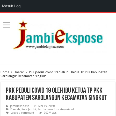
Masuk Log
Home
/
Daerah
/
PKK peduli covid 19 oleh ibu Ketua TP PKK Kabupaten
Sarolangun kecamatan singkut
PKK peduli covid 19 oleh ibu Ketua TP PKK
Kabupaten Sarolangun kecamatan singkut
jambiekspose
Mei 19, 2020
Daerah
,
Kota Jambi
,
Sarolangun
,
Uncategorized
Leave a comment
902 Views