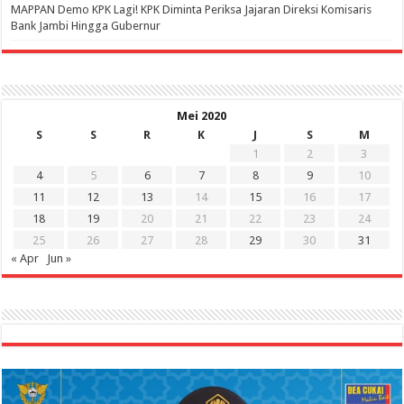
‎MAPPAN Demo KPK Lagi! KPK Diminta Periksa Jajaran Direksi Komisaris
Bank Jambi Hingga Gubernur ‎
Mei 2020
S
S
R
K
J
S
M
1
2
3
4
5
6
7
8
9
10
11
12
13
14
15
16
17
18
19
20
21
22
23
24
25
26
27
28
29
30
31
« Apr
Jun »