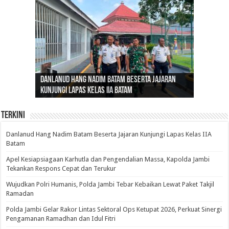
Gubernur Al Haris: Lomba Cerdas Cermat Sarana
Gubernur Al Haris Dorong Koperasi Merah Putih
Sosok Fenomenal yang Menggetarkan
Danlanud Hang Nadim Batam Beserta Jajaran
Silaturahmi dan Reses Komite I DPD RI di Polda
Edukasi Pembentukan Karakter Generasi
Cepat Beroperasi Agar Bisa Layani Masyarakat
Nusantara: Ratu Wangsa, Wanita Berkelas
Kunjungi Lapas Kelas IIA Batam
Jambi Bahas Sinergitas Penanganan Narkotika
Penerus
Penuhi Kebutuhannya
dengan Pengaruh Internasional
Terkini
Danlanud Hang Nadim Batam Beserta Jajaran Kunjungi Lapas Kelas IIA
Batam
Apel Kesiapsiagaan Karhutla dan Pengendalian Massa, Kapolda Jambi
Tekankan Respons Cepat dan Terukur
Wujudkan Polri Humanis, Polda Jambi Tebar Kebaikan Lewat Paket Takjil
Ramadan
Polda Jambi Gelar Rakor Lintas Sektoral Ops Ketupat 2026, Perkuat Sinergi
Pengamanan Ramadhan dan Idul Fitri