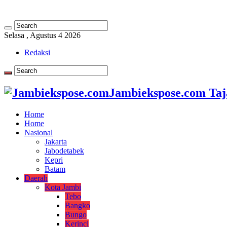
Selasa , Agustus 4 2026
Redaksi
Jambiekspose.com Taj
Home
Home
Nasional
Jakarta
Jabodetabek
Kepri
Batam
Daerah
Kota Jambi
Tebo
Bangko
Bungo
Kerinci