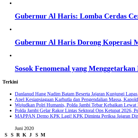
Gubernur Al Haris: Lomba Cerdas Ce
Gubernur Al Haris Dorong Koperasi M
Sosok Fenomenal yang Menggetarkan N
Terkini
Danlanud Hang Nadim Batam Beserta Jajaran Kunjungi Lapas
Apel Kesiapsiagaan Karhutla dan Pengendalian Massa, Kapol
Wujudkan Polri Humanis, Polda Jambi Tebar Kebaikan Lewat 
Polda Jambi Gelar Rakor Lintas Sektoral Ops Ketupat 2026, P
‎MAPPAN Demo KPK Lagi! KPK Diminta Periksa Jajaran Direk
Juni 2020
S
S
R
K
J
S
M