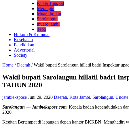
Kuala Tungkal
Merangin
Muara bulian
Sarolangun
muaro jambi
Tebo
Hukum & Kriminal
Kesehatan
Pendidikan
Advertorial
Society
Home
/
Daerah
/
Wakil bupati Sarolangun hillatil badri Inspektur
Wakil bupati Sarolangun hillatil badri I
TAHUN 2020
jambiekspose
Juni 29, 2020
Daerah
,
Kota Jambi
,
Sarolangun
,
Uncate
Sarolangun — Jambiekspose.com.
Kepala badan kependudukan dan 
2020.
Kegitan Bertempat di lapangan depan kantor BKKBN. Menghadiri waki