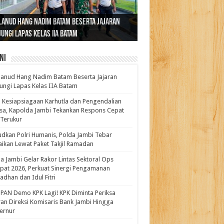
ernur Al Haris: Lomba Cerdas Cermat Sarana
rnur Al Haris Dorong Koperasi Merah Putih
ok Fenomenal yang Menggetarkan
lanud Hang Nadim Batam Beserta Jajaran
turahmi dan Reses Komite I DPD RI di Polda
kasi Pembentukan Karakter Generasi
t Beroperasi Agar Bisa Layani Masyarakat
ntara: Ratu Wangsa, Wanita Berkelas
ungi Lapas Kelas IIA Batam
i Bahas Sinergitas Penanganan Narkotika
erus
uhi Kebutuhannya
gan Pengaruh Internasional
ni
anud Hang Nadim Batam Beserta Jajaran
ungi Lapas Kelas IIA Batam
 Kesiapsiagaan Karhutla dan Pengendalian
a, Kapolda Jambi Tekankan Respons Cepat
Terukur
dkan Polri Humanis, Polda Jambi Tebar
ikan Lewat Paket Takjil Ramadan
a Jambi Gelar Rakor Lintas Sektoral Ops
pat 2026, Perkuat Sinergi Pengamanan
dhan dan Idul Fitri
PAN Demo KPK Lagi! KPK Diminta Periksa
ran Direksi Komisaris Bank Jambi Hingga
rnur ‎