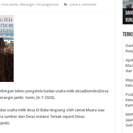
,
Kota Jambi
,
Merangin
,
Uncategorized
Leave a comment
Gub
Gube
Sos
Dan
Sila
Edu
Cepa
Nusa
Kunj
Jamb
Pen
Pen
den
Terki
Danl
Kunj
Apel
Mass
dan 
Wuju
Keba
mbingan teknis pengelola badan usaha milik desa(Bumdes)Desa
Pold
rangin jambi. Senin, (6-7-2020).
Ketu
Rama
dan usaha milik desa Di Buka langsung oleh camat Muara siau
‎MAP
 sumber dari Dinas instansi Terkait seperti Dinas
Jaja
jambi.
Gube