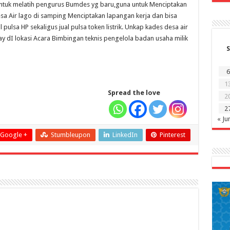
 untuk melatih pengurus Bumdes yg baru,guna untuk Menciptakan
a Air lago di samping Menciptakan lapangan kerja dan bisa
pulsa HP sekaligus jual pulsa token listrik. Unkap kades desa air
y dI lokasi Acara Bimbingan teknis pengelola badan usaha milik
S
6
1
Spread the love
2
2
« Ju
Google +
Stumbleupon
LinkedIn
Pinterest