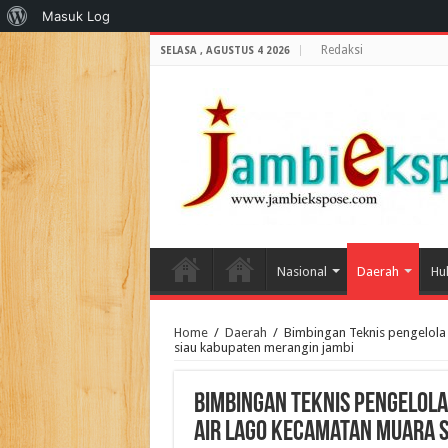
Tentang
Masuk Log
WordPress
Redaksi
SELASA , AGUSTUS 4 2026
Nasional
Daerah
Hu
Home
/
Daerah
/
Bimbingan Teknis pengelola
siau kabupaten merangin jambi
Bimbingan Teknis pengelola
Air lago kecamatan muara s