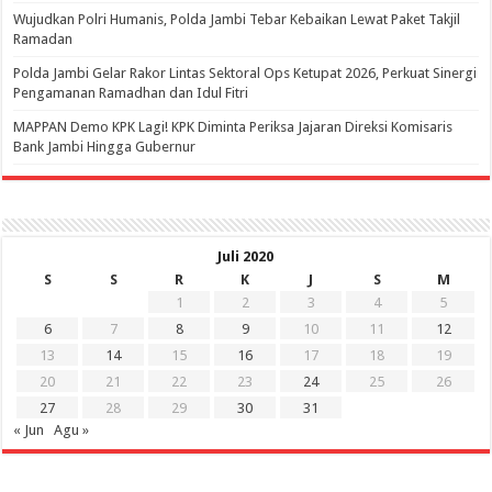
Wujudkan Polri Humanis, Polda Jambi Tebar Kebaikan Lewat Paket Takjil
Ramadan
Polda Jambi Gelar Rakor Lintas Sektoral Ops Ketupat 2026, Perkuat Sinergi
Pengamanan Ramadhan dan Idul Fitri
‎MAPPAN Demo KPK Lagi! KPK Diminta Periksa Jajaran Direksi Komisaris
Bank Jambi Hingga Gubernur ‎
Juli 2020
S
S
R
K
J
S
M
1
2
3
4
5
6
7
8
9
10
11
12
13
14
15
16
17
18
19
20
21
22
23
24
25
26
27
28
29
30
31
« Jun
Agu »