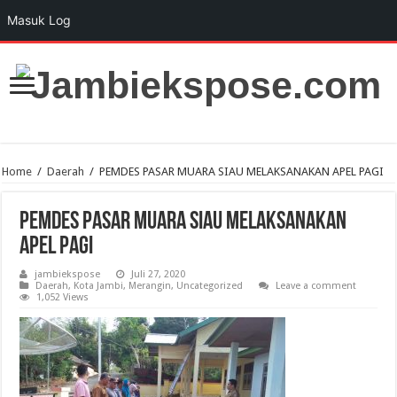
Masuk Log
Home
/
Daerah
/
PEMDES PASAR MUARA SIAU MELAKSANAKAN APEL PAGI
PEMDES PASAR MUARA SIAU MELAKSANAKAN
APEL PAGI
jambiekspose
Juli 27, 2020
Daerah
,
Kota Jambi
,
Merangin
,
Uncategorized
Leave a comment
1,052 Views