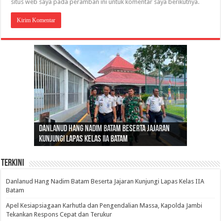
situs web saya pada peramban ini untuk komentar saya berikutnya.
Gubernur Al Haris: Lomba Cerdas Cermat Sarana
Gubernur Al Haris Dorong Koperasi Merah Putih
Sosok Fenomenal yang Menggetarkan
Danlanud Hang Nadim Batam Beserta Jajaran
Silaturahmi dan Reses Komite I DPD RI di Polda
Edukasi Pembentukan Karakter Generasi
Cepat Beroperasi Agar Bisa Layani Masyarakat
Nusantara: Ratu Wangsa, Wanita Berkelas
Kunjungi Lapas Kelas IIA Batam
Jambi Bahas Sinergitas Penanganan Narkotika
Penerus
Penuhi Kebutuhannya
dengan Pengaruh Internasional
Terkini
Danlanud Hang Nadim Batam Beserta Jajaran Kunjungi Lapas Kelas IIA
Batam
Apel Kesiapsiagaan Karhutla dan Pengendalian Massa, Kapolda Jambi
Tekankan Respons Cepat dan Terukur