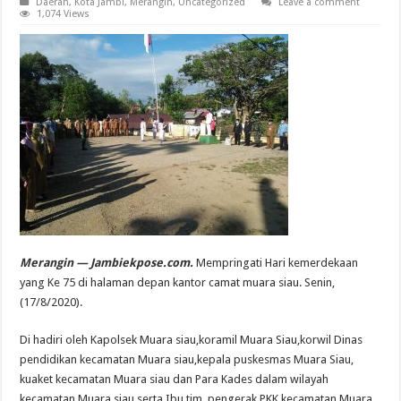
Daerah
,
Kota Jambi
,
Merangin
,
Uncategorized
Leave a comment
1,074 Views
Merangin — Jambiekpose.com.
Mempringati Hari kemerdekaan
yang Ke 75 di halaman depan kantor camat muara siau. Senin,
(17/8/2020).
Di hadiri oleh Kapolsek Muara siau,koramil Muara Siau,korwil Dinas
pendidikan kecamatan Muara siau,kepala puskesmas Muara Siau,
kuaket kecamatan Muara siau dan Para Kades dalam wilayah
kecamatan Muara siau serta Ibu tim pengerak PKK kecamatan Muara