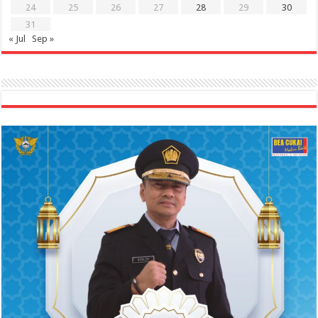
24
25
26
27
28
29
30
31
« Jul
Sep »