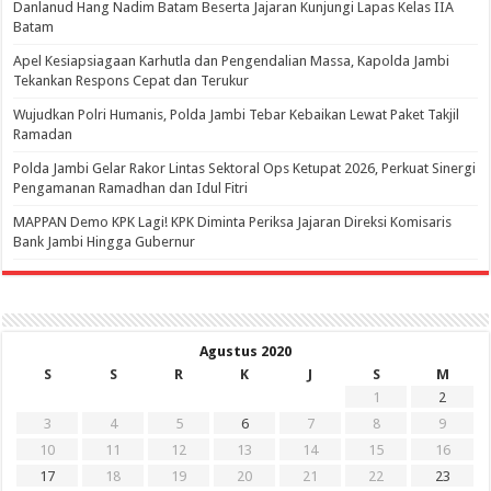
Danlanud Hang Nadim Batam Beserta Jajaran Kunjungi Lapas Kelas IIA
Batam
Apel Kesiapsiagaan Karhutla dan Pengendalian Massa, Kapolda Jambi
Tekankan Respons Cepat dan Terukur
Wujudkan Polri Humanis, Polda Jambi Tebar Kebaikan Lewat Paket Takjil
Ramadan
Polda Jambi Gelar Rakor Lintas Sektoral Ops Ketupat 2026, Perkuat Sinergi
Pengamanan Ramadhan dan Idul Fitri
‎MAPPAN Demo KPK Lagi! KPK Diminta Periksa Jajaran Direksi Komisaris
Bank Jambi Hingga Gubernur ‎
Agustus 2020
S
S
R
K
J
S
M
1
2
3
4
5
6
7
8
9
10
11
12
13
14
15
16
17
18
19
20
21
22
23