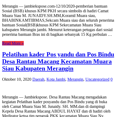
Merangin — jambiekspose.com-12/10/2020-pemberian bantuan
Sosial (BSB) khusus KPM PKH secara simbolis di hadiri Camat
Muara Siau M. JUNAIDY.SH.MM,Koramil Muara siau,
BHABINKAMTIBMAS,Sekcam Muara siau dan seluruh penerima
bantuan Sosial(BSB)khusus KPM Sekecamatan Muara Siau
kabupaten Merangin jambi. Menurut keterangan petugas dari sosial
penerima bantuan Bras ini di bagikan sebanyak 15 Kg perbulan …
Read More »
Pelatihan kader Pos yandu dan Pos Bindu
Desa Rantau Macang Kecamatan Muara
Siau Kabupaten Merangin
Oktober 10, 2020
Daerah
,
Kota Jambi
,
Merangin
,
Uncategorized
0
Merangin — Jambiekspose. Desa Rantau Macang mengadakan
kegiatan Pelatihan kader posyandu dan Pos Bindu yang di buka
oleh Camat Muara Siau M. Junaidy. SH. MM.dan di dampingi
Kepela Desa Rantau Macang ABDUL HAYAT dan di hadiri oleh
Medirator ketua tim pengrak PKK kecamatan Muara Siau Ny.