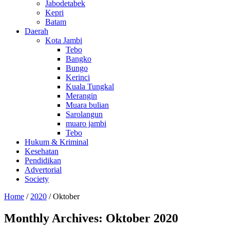
Jabodetabek
Kepri
Batam
Daerah
Kota Jambi
Tebo
Bangko
Bungo
Kerinci
Kuala Tungkal
Merangin
Muara bulian
Sarolangun
muaro jambi
Tebo
Hukum & Kriminal
Kesehatan
Pendidikan
Advertorial
Society
Home
/
2020
/
Oktober
Monthly Archives:
Oktober 2020