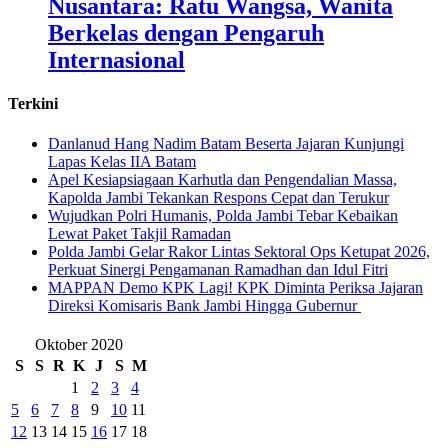
Nusantara: Ratu Wangsa, Wanita
Berkelas dengan Pengaruh
Internasional
Terkini
Danlanud Hang Nadim Batam Beserta Jajaran Kunjungi
Lapas Kelas IIA Batam
Apel Kesiapsiagaan Karhutla dan Pengendalian Massa,
Kapolda Jambi Tekankan Respons Cepat dan Terukur
Wujudkan Polri Humanis, Polda Jambi Tebar Kebaikan
Lewat Paket Takjil Ramadan
Polda Jambi Gelar Rakor Lintas Sektoral Ops Ketupat 2026,
Perkuat Sinergi Pengamanan Ramadhan dan Idul Fitri
‎MAPPAN Demo KPK Lagi! KPK Diminta Periksa Jajaran
Direksi Komisaris Bank Jambi Hingga Gubernur ‎
Oktober 2020
S
S
R
K
J
S
M
1
2
3
4
5
6
7
8
9
10
11
12
13
14
15
16
17
18