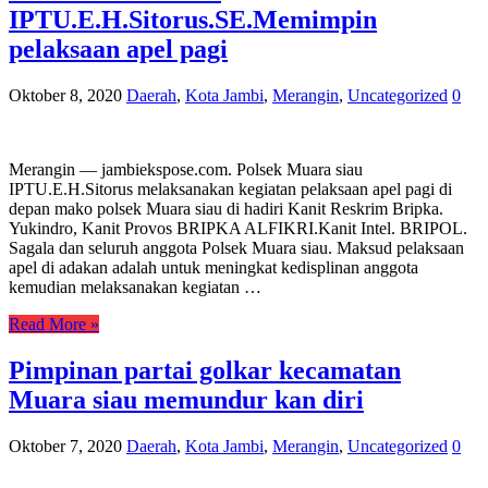
IPTU.E.H.Sitorus.SE.Memimpin
pelaksaan apel pagi
Oktober 8, 2020
Daerah
,
Kota Jambi
,
Merangin
,
Uncategorized
0
Merangin — jambiekspose.com. Polsek Muara siau
IPTU.E.H.Sitorus melaksanakan kegiatan pelaksaan apel pagi di
depan mako polsek Muara siau di hadiri Kanit Reskrim Bripka.
Yukindro, Kanit Provos BRIPKA ALFIKRI.Kanit Intel. BRIPOL.
Sagala dan seluruh anggota Polsek Muara siau. Maksud pelaksaan
apel di adakan adalah untuk meningkat kedisplinan anggota
kemudian melaksanakan kegiatan …
Read More »
Pimpinan partai golkar kecamatan
Muara siau memundur kan diri
Oktober 7, 2020
Daerah
,
Kota Jambi
,
Merangin
,
Uncategorized
0