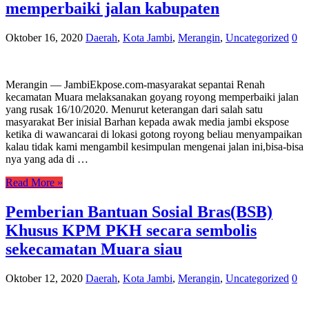
memperbaiki jalan kabupaten
Oktober 16, 2020
Daerah
,
Kota Jambi
,
Merangin
,
Uncategorized
0
Merangin — JambiEkpose.com-masyarakat sepantai Renah
kecamatan Muara melaksanakan goyang royong memperbaiki jalan
yang rusak 16/10/2020. Menurut keterangan dari salah satu
masyarakat Ber inisial Barhan kepada awak media jambi ekspose
ketika di wawancarai di lokasi gotong royong beliau menyampaikan
kalau tidak kami mengambil kesimpulan mengenai jalan ini,bisa-bisa
nya yang ada di …
Read More »
Pemberian Bantuan Sosial Bras(BSB)
Khusus KPM PKH secara sembolis
sekecamatan Muara siau
Oktober 12, 2020
Daerah
,
Kota Jambi
,
Merangin
,
Uncategorized
0