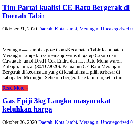
Tim Partai kualisi CE-Ratu Bergerak di
Daerah Tabir
Oktober 31, 2020
Daerah
,
Kota Jambi
,
Merangin
,
Uncategorized
0
Merangin — Jambi ekpose.Com-Kecamatan Tabir Kabupaten
Merangin Tampak nya memang serius di garap Cakub dan
Cawagub jambi Drs.H.Cek Endra dan HJ. Ratu Muna waroh
Zulkipli, jum, at (30/10/2020). Ketua tim CE-Ratu Merangin
Bergerak di kecamatan yang di ketahui mata pilih terbesar di
kabupaten Merangin. Sebelum bergerak ke tabir ulu,ketua tim …
Read More »
Gas Epiji 3kg Langka masyarakat
keluhkan harga
Oktober 26, 2020
Daerah
,
Kota Jambi
,
Merangin
,
Uncategorized
0