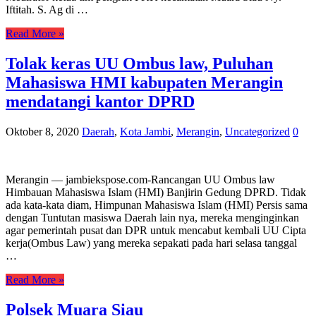
Iftitah. S. Ag di …
Read More »
Tolak keras UU Ombus law, Puluhan
Mahasiswa HMI kabupaten Merangin
mendatangi kantor DPRD
Oktober 8, 2020
Daerah
,
Kota Jambi
,
Merangin
,
Uncategorized
0
Merangin — jambiekspose.com-Rancangan UU Ombus law
Himbauan Mahasiswa Islam (HMI) Banjirin Gedung DPRD. Tidak
ada kata-kata diam, Himpunan Mahasiswa Islam (HMI) Persis sama
dengan Tuntutan masiswa Daerah lain nya, mereka menginginkan
agar pemerintah pusat dan DPR untuk mencabut kembali UU Cipta
kerja(Ombus Law) yang mereka sepakati pada hari selasa tanggal
…
Read More »
Polsek Muara Siau