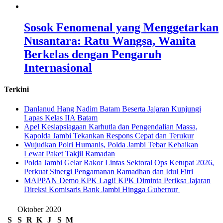
Sosok Fenomenal yang Menggetarkan
Nusantara: Ratu Wangsa, Wanita
Berkelas dengan Pengaruh
Internasional
Terkini
Danlanud Hang Nadim Batam Beserta Jajaran Kunjungi
Lapas Kelas IIA Batam
Apel Kesiapsiagaan Karhutla dan Pengendalian Massa,
Kapolda Jambi Tekankan Respons Cepat dan Terukur
Wujudkan Polri Humanis, Polda Jambi Tebar Kebaikan
Lewat Paket Takjil Ramadan
Polda Jambi Gelar Rakor Lintas Sektoral Ops Ketupat 2026,
Perkuat Sinergi Pengamanan Ramadhan dan Idul Fitri
‎MAPPAN Demo KPK Lagi! KPK Diminta Periksa Jajaran
Direksi Komisaris Bank Jambi Hingga Gubernur ‎
Oktober 2020
S
S
R
K
J
S
M