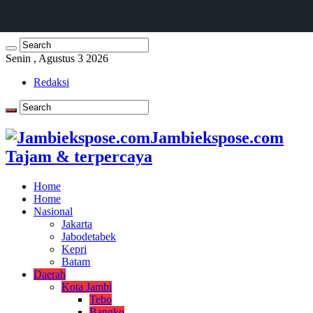
Senin , Agustus 3 2026
Redaksi
Jambiekspose.com
Tajam & terpercaya
Home
Home
Nasional
Jakarta
Jabodetabek
Kepri
Batam
Daerah
Kota Jambi
Tebo
Bangko