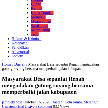
Bungo
Kerinci
Kuala Tungkal
Merangin
Muara bulian
Sarolangun
muaro jambi
Tebo
Hukum & Kriminal
Kesehatan
Pendidikan
Advertorial
Society
Home
/
Daerah
/
Masyarakat Desa sepantai Renah mengadakan
gotong royong bersama memperbaiki jalan kabupaten
Masyarakat Desa sepantai Renah
mengadakan gotong royong bersama
memperbaiki jalan kabupaten
jambiekspose
Oktober 16, 2020
Daerah
,
Kota Jambi
,
Merangin
,
Uncategorized
Leave a comment
832 Views