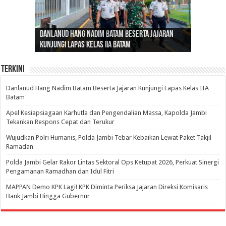
Gubernur Al Haris: Lomba Cerdas Cermat Sarana
Gubernur Al Haris Dorong Koperasi Merah Putih
Sosok Fenomenal yang Menggetarkan
Danlanud Hang Nadim Batam Beserta Jajaran
Silaturahmi dan Reses Komite I DPD RI di Polda
Edukasi Pembentukan Karakter Generasi
Cepat Beroperasi Agar Bisa Layani Masyarakat
Nusantara: Ratu Wangsa, Wanita Berkelas
Kunjungi Lapas Kelas IIA Batam
Jambi Bahas Sinergitas Penanganan Narkotika
Penerus
Penuhi Kebutuhannya
dengan Pengaruh Internasional
Terkini
Danlanud Hang Nadim Batam Beserta Jajaran Kunjungi Lapas Kelas IIA
Batam
Apel Kesiapsiagaan Karhutla dan Pengendalian Massa, Kapolda Jambi
Tekankan Respons Cepat dan Terukur
Wujudkan Polri Humanis, Polda Jambi Tebar Kebaikan Lewat Paket Takjil
Ramadan
Polda Jambi Gelar Rakor Lintas Sektoral Ops Ketupat 2026, Perkuat Sinergi
Pengamanan Ramadhan dan Idul Fitri
‎MAPPAN Demo KPK Lagi! KPK Diminta Periksa Jajaran Direksi Komisaris
Bank Jambi Hingga Gubernur ‎