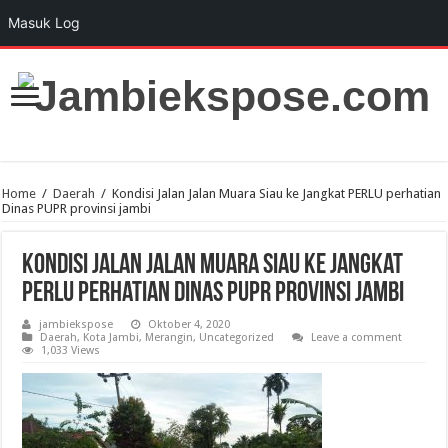
Masuk Log
Home
/
Daerah
/
Kondisi Jalan Jalan Muara Siau ke Jangkat PERLU perhatian
Dinas PUPR provinsi jambi
Kondisi Jalan Jalan Muara Siau ke Jangkat
PERLU perhatian Dinas PUPR provinsi jambi
jambiekspose
Oktober 4, 2020
Daerah
,
Kota Jambi
,
Merangin
,
Uncategorized
Leave a comment
1,033 Views