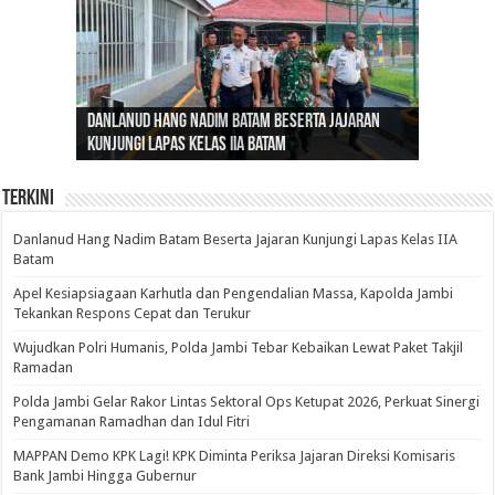
Gubernur Al Haris: Lomba Cerdas Cermat Sarana
Gubernur Al Haris Dorong Koperasi Merah Putih
Sosok Fenomenal yang Menggetarkan
Danlanud Hang Nadim Batam Beserta Jajaran
Silaturahmi dan Reses Komite I DPD RI di Polda
Edukasi Pembentukan Karakter Generasi
Cepat Beroperasi Agar Bisa Layani Masyarakat
Nusantara: Ratu Wangsa, Wanita Berkelas
Kunjungi Lapas Kelas IIA Batam
Jambi Bahas Sinergitas Penanganan Narkotika
Penerus
Penuhi Kebutuhannya
dengan Pengaruh Internasional
Terkini
Danlanud Hang Nadim Batam Beserta Jajaran Kunjungi Lapas Kelas IIA
Batam
Apel Kesiapsiagaan Karhutla dan Pengendalian Massa, Kapolda Jambi
Tekankan Respons Cepat dan Terukur
Wujudkan Polri Humanis, Polda Jambi Tebar Kebaikan Lewat Paket Takjil
Ramadan
Polda Jambi Gelar Rakor Lintas Sektoral Ops Ketupat 2026, Perkuat Sinergi
Pengamanan Ramadhan dan Idul Fitri
‎MAPPAN Demo KPK Lagi! KPK Diminta Periksa Jajaran Direksi Komisaris
Bank Jambi Hingga Gubernur ‎