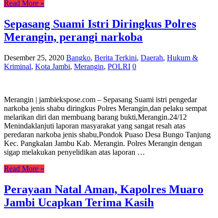
Read More »
Sepasang Suami Istri Diringkus Polres
Merangin, perangi narkoba
Desember 25, 2020
Bangko
,
Berita Terkini
,
Daerah
,
Hukum &
Kriminal
,
Kota Jambi
,
Merangin
,
POLRI
0
Merangin | jambiekspose.com – Sepasang Suami istri pengedar
narkoba jenis shabu diringkus Polres Merangin,dan pelaku sempat
melarikan diri dan membuang barang bukti,Merangin.24/12
Menindaklanjuti laporan masyarakat yang sangat resah atas
peredaran narkoba jenis shabu,Pondok Puaso Desa Bungo Tanjung
Kec. Pangkalan Jambu Kab. Merangin. Polres Merangin dengan
sigap melakukan penyelidikan atas laporan …
Read More »
Perayaan Natal Aman, Kapolres Muaro
Jambi Ucapkan Terima Kasih