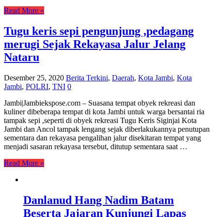
Read More »
Tugu keris sepi pengunjung ,pedagang
merugi Sejak Rekayasa Jalur Jelang
Nataru
Desember 25, 2020
Berita Terkini
,
Daerah
,
Kota Jambi
,
Kota
Jambi
,
POLRI
,
TNI
0
Jambi|Jambiekspose.com – Suasana tempat obyek rekreasi dan
kuliner dibeberapa tempat di kota Jambi untuk warga bersantai ria
tampak sepi ,seperti di obyek rekreasi Tugu Keris Siginjai Kota
Jambi dan Ancol tampak lengang sejak diberlakukannya penutupan
sementara dan rekayasa pengalihan jalur disekitaran tempat yang
menjadi sasaran rekayasa tersebut, ditutup sementara saat …
Read More »
Danlanud Hang Nadim Batam
Beserta Jajaran Kunjungi Lapas