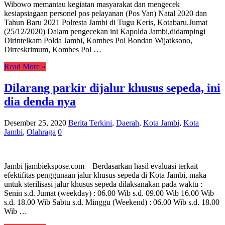
Wibowo memantau kegiatan masyarakat dan mengecek
kesiapsiagaan personel pos pelayanan (Pos Yan) Natal 2020 dan
Tahun Baru 2021 Polresta Jambi di Tugu Keris, Kotabaru.Jumat
(25/12/2020) Dalam pengecekan ini Kapolda Jambi,didampingi
Dirintelkam Polda Jambi, Kombes Pol Bondan Wijatksono,
Dirreskrimum, Kombes Pol …
Read More »
Dilarang parkir dijalur khusus sepeda, ini
dia denda nya
Desember 25, 2020
Berita Terkini
,
Daerah
,
Kota Jambi
,
Kota
Jambi
,
Olahraga
0
Jambi |jambiekspose.com – Berdasarkan hasil evaluasi terkait
efektifitas penggunaan jalur khusus sepeda di Kota Jambi, maka
untuk sterilisasi jalur khusus sepeda dilaksanakan pada waktu :
Senin s.d. Jumat (weekday) : 06.00 Wib s.d. 09.00 Wib 16.00 Wib
s.d. 18.00 Wib Sabtu s.d. Minggu (Weekend) : 06.00 Wib s.d. 18.00
Wib …