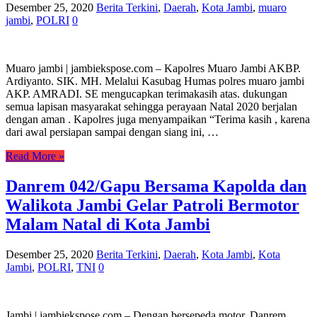
Desember 25, 2020
Berita Terkini
,
Daerah
,
Kota Jambi
,
muaro
jambi
,
POLRI
0
Muaro jambi | jambiekspose.com – Kapolres Muaro Jambi AKBP.
Ardiyanto. SIK. MH. Melalui Kasubag Humas polres muaro jambi
AKP. AMRADI. SE mengucapkan terimakasih atas. dukungan
semua lapisan masyarakat sehingga perayaan Natal 2020 berjalan
dengan aman . Kapolres juga menyampaikan “Terima kasih , karena
dari awal persiapan sampai dengan siang ini, …
Read More »
Danrem 042/Gapu Bersama Kapolda dan
Walikota Jambi Gelar Patroli Bermotor
Malam Natal di Kota Jambi
Desember 25, 2020
Berita Terkini
,
Daerah
,
Kota Jambi
,
Kota
Jambi
,
POLRI
,
TNI
0
Jambi | jambiekspose.com – Dengan bersepeda motor, Danrem