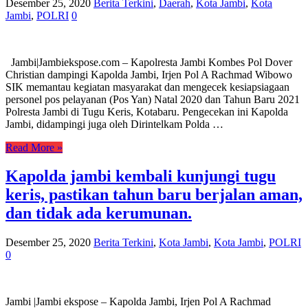
Desember 25, 2020
Berita Terkini
,
Daerah
,
Kota Jambi
,
Kota
Jambi
,
POLRI
0
Jambi|Jambiekspose.com – Kapolresta Jambi Kombes Pol Dover
Christian dampingi Kapolda Jambi, Irjen Pol A Rachmad Wibowo
SIK memantau kegiatan masyarakat dan mengecek kesiapsiagaan
personel pos pelayanan (Pos Yan) Natal 2020 dan Tahun Baru 2021
Polresta Jambi di Tugu Keris, Kotabaru. Pengecekan ini Kapolda
Jambi, didampingi juga oleh Dirintelkam Polda …
Read More »
Kapolda jambi kembali kunjungi tugu
keris, pastikan tahun baru berjalan aman,
dan tidak ada kerumunan.
Desember 25, 2020
Berita Terkini
,
Kota Jambi
,
Kota Jambi
,
POLRI
0
Jambi |Jambi ekspose – Kapolda Jambi, Irjen Pol A Rachmad