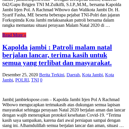
042/Gapu Brigjen TNI M.Zulkifli, S.I.P.,M.M,, bersama Kapolda
Jambi Irjen Pol. A Rachmad Wibowo dan Walikota Jambi Dr. H.
Syarif Fasha, ME beserta beberapa pejabat TNI-Polri dan jajaran
Forkopimda Kota Jambi melaksanakan patroli bersama dalam
rangka memantau situasi perayaan Malam Natal 2020 di …
Read More »
Kapolda jambi : Patroli malam natal
berjalan lancar, terima kasih untuk
semua yang terlibat dan masyarakat.
Desember 25, 2020
Berita Terkini
,
Daerah
,
Kota Jambi
,
Kota
Jambi
,
POLRI
,
TNI
0
Jambi| jambiekspose.com – Kapolda Jambi Irjen Pol A Rachmad
Wibowo mengucapkan terimakasih atas dukungan semua lapisan
masyarakat sehingga perayaan Natal 2020 berjalan aman dan lancar
dengan wajib menerapkan protokol kesehatan Covid-19. “Terima
kasih saya sampaikan, karena dari awal persiapan sampai dengan
siang ini. Alhamdulillah semua berjalan lancar dan aman, situasi …