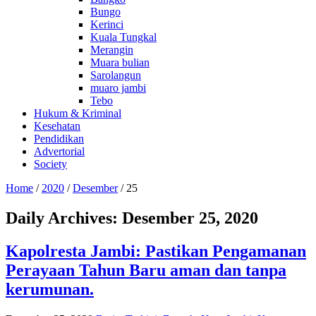
Bungo
Kerinci
Kuala Tungkal
Merangin
Muara bulian
Sarolangun
muaro jambi
Tebo
Hukum & Kriminal
Kesehatan
Pendidikan
Advertorial
Society
Home
/
2020
/
Desember
/
25
Daily Archives:
Desember 25, 2020
Kapolresta Jambi: Pastikan Pengamanan
Perayaan Tahun Baru aman dan tanpa
kerumunan.