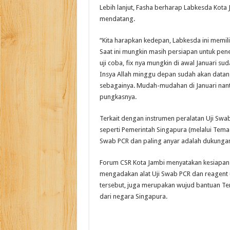
Lebih lanjut, Fasha berharap Labkesda Kota 
mendatang.
“Kita harapkan kedepan, Labkesda ini memiliki
Saat ini mungkin masih persiapan untuk pe
uji coba, fix nya mungkin di awal Januari su
Insya Allah minggu depan sudah akan datang
sebagainya. Mudah-mudahan di Januari nanti 
pungkasnya.
Terkait dengan instrumen peralatan Uji Sw
seperti Pemerintah Singapura (melalui Tema
Swab PCR dan paling anyar adalah dukungan
Forum CSR Kota Jambi menyatakan kesiapa
mengadakan alat Uji Swab PCR dan reagent u
tersebut, juga merupakan wujud bantuan Te
dari negara Singapura.