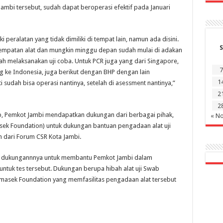
Jambi tersebut, sudah dapat beroperasi efektif pada Januari
 peralatan yang tidak dimiliki di tempat lain, namun ada disini.
S
nempatan alat dan mungkin minggu depan sudah mulai di adakan
dah melaksanakan uji coba. Untuk PCR juga yang dari Singapore,
7
 ke Indonesia, juga berikut dengan BHP dengan lain
1
sudah bisa operasi nantinya, setelah di asessment nantinya,”
2
2
ab, Pemkot Jambi mendapatkan dukungan dari berbagai pihak,
« N
sek Foundation) untuk dukungan bantuan pengadaan alat uji
 dari Forum CSR Kota Jambi.
n dukungannnya untuk membantu Pemkot Jambi dalam
ntuk tes tersebut. Dukungan berupa hibah alat uji Swab
masek Foundation yang memfasilitas pengadaan alat tersebut