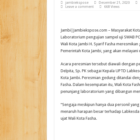
jambiekspose
Desember 21, 2020
Leave a comment
668 Views
Jambi|Jambiekspose.com – Masyarakat Kota J
Laboratorium pengujian sampel uji SWAB PCR
Wali Kota Jambi H. Syarif Fasha meresmikan
Pemerintah Kota Jambi, yang akan melayani 
Acara peresmian tersebut diawali dengan pel
Delpita, Sp. PK sebagai Kepala UPTD Labke
Kota Jambi. Peresmian gedung ditandai deng
Fasha. Dalam kesempatan itu, Wali Kota Fas
penunjang laboratorium yang dibangun meng
“Sengaja meskipun hanya dua personil yang 
menaruh harapan besar terhadap Labkesda ini
ujat Wali Kota Fasha.