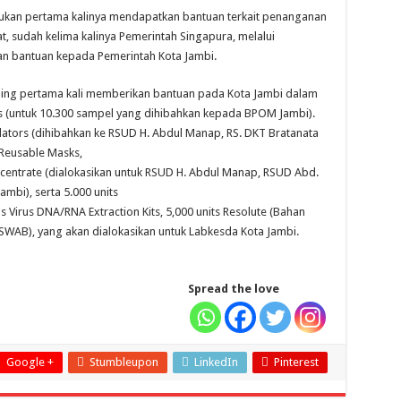
ukan pertama kalinya mendapatkan bantuan terkait penanganan
t, sudah kelima kalinya Pemerintah Singapura, melalui
n bantuan kepada Pemerintah Kota Jambi.
ding pertama kali memberikan bantuan pada Kota Jambi dalam
sts (untuk 10.300 sampel yang dihibahkan kepada BPOM Jambi).
ilators (dihibahkan ke RSUD H. Abdul Manap, RS. DKT Bratanata
 Reusable Masks,
ncentrate (dialokasikan untuk RSUD H. Abdul Manap, RSUD Abd.
mbi), serta 5.000 units
 Virus DNA/RNA Extraction Kits, 5,000 units Resolute (Bahan
 SWAB), yang akan dialokasikan untuk Labkesda Kota Jambi.
Spread the love
Google +
Stumbleupon
LinkedIn
Pinterest