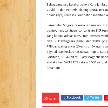
Sebagaimana diketahui bahwa Kota Jambi b
Covid-19 dari Pemerintah Singapura. Tercata
holdingnya, Temasek Foundation memberika
Pemerintah Singapura melalui Temasek Hol
bentuk, handsanitizers concentrate, PCR te
Yang kedua, adalah BIPAP non-invasive vent
dan RS Bhayangkara Jambi), dan 30.000 pcs
PPE dan paling anyar 20 units of Oxygen co
Sayoeti, dan Puskesmas Rawat Inap di Kota Ja
Fortitude, 5.184 unit MGIEasy Magnetic Beads
ekstaksi test SWAB PCR setara 5.000 sampel
( maman)
Facebook
Twitter
Share