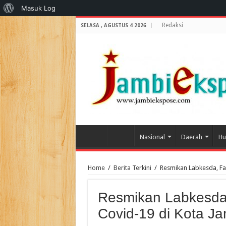
Tentang
Masuk Log
WordPress
Redaksi
SELASA , AGUSTUS 4 2026
Nasional
Daerah
Hu
Home
/
Berita Terkini
/
Resmikan Labkesda, Fa
Resmikan Labkesda
Covid-19 di Kota J