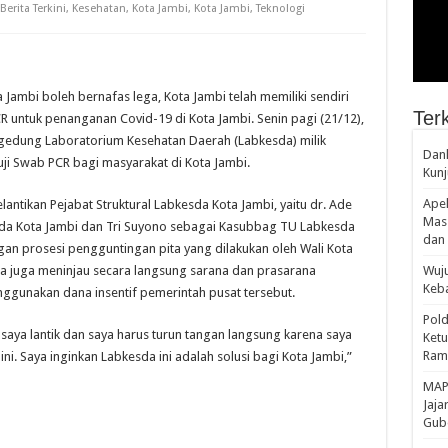
Berita Terkini
,
Kesehatan
,
Kota Jambi
,
Kota Jambi
,
Teknologi
ambi boleh bernafas lega, Kota Jambi telah memiliki sendiri
Terk
 untuk penanganan Covid-19 di Kota Jambi. Senin pagi (21/12),
 gedung Laboratorium Kesehatan Daerah (Labkesda) milik
Danl
uji Swab PCR bagi masyarakat di Kota Jambi.
Kunj
Apel
antikan Pejabat Struktural Labkesda Kota Jambi, yaitu dr. Ade
Mass
sda Kota Jambi dan Tri Suyono sebagai Kasubbag TU Labkesda
dan 
an prosesi pengguntingan pita yang dilakukan oleh Wali Kota
ha juga meninjau secara langsung sarana dan prasarana
Wuju
Keba
gunakan dana insentif pemerintah pusat tersebut.
Pold
saya lantik dan saya harus turun tangan langsung karena saya
Ketu
Rama
. Saya inginkan Labkesda ini adalah solusi bagi Kota Jambi,”
‎MAP
Jaja
Gube