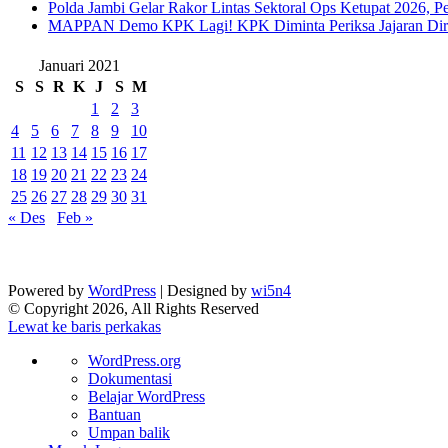
Polda Jambi Gelar Rakor Lintas Sektoral Ops Ketupat 2026, P
‎MAPPAN Demo KPK Lagi! KPK Diminta Periksa Jajaran Direk
Januari 2021
S
S
R
K
J
S
M
1
2
3
4
5
6
7
8
9
10
11
12
13
14
15
16
17
18
19
20
21
22
23
24
25
26
27
28
29
30
31
« Des
Feb »
Powered by
WordPress
| Designed by
wi5n4
© Copyright 2026, All Rights Reserved
Lewat ke baris perkakas
Tentang
WordPress.org
WordPress
Dokumentasi
Belajar WordPress
Bantuan
Umpan balik