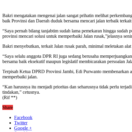
Bakri mengatakan mengenai jalan sangat prihatin melihat perkemb
baik Provinsi dan Daerah duduk bersama mencari jalan terbaik terkait 
“Saya pernah bilang tanjabtim sudah lama pemekaran hingga sudah pu
provinsi mencari solusi untuk memperbaiki Jalan rusak,”jelasnya senin
Bakri menyebutkan, terkait Jalan rusak parah, minimal meletakan alat
“Saya selalu anggota DPR RI juga sedang berusaha memperjuangkan ba
bersama baik eksekutif maupun legislatif membicarakan persoalan Jal
Terpisah Ketua DPRD Provinsi Jambi, Edi Purwanto membenarkan ada 
memperbaiki jalan.
“Kan harusnya itu menjadi prioritas dan seharusnya tidak perlu terja
tindakan,” cetusnya.
(Rif **)
Share
Facebook
Twitter
Google +