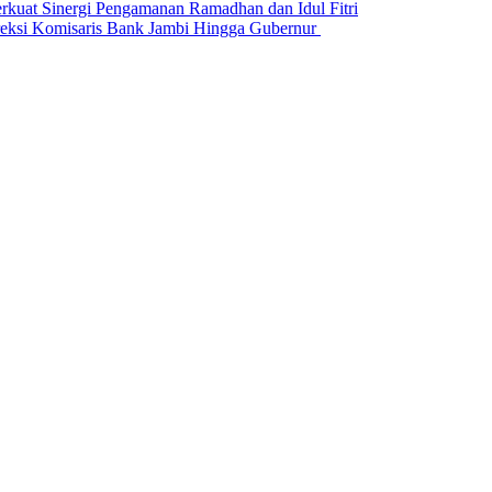
erkuat Sinergi Pengamanan Ramadhan dan Idul Fitri
si Komisaris Bank Jambi Hingga Gubernur ‎