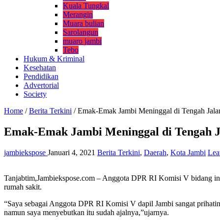
Kuala Tungkal
Merangin
Muara bulian
Sarolangun
muaro jambi
Tebo
Hukum & Kriminal
Kesehatan
Pendidikan
Advertorial
Society
Home
/
Berita Terkini
/
Emak-Emak Jambi Meninggal di Tengah Jala
Emak-Emak Jambi Meninggal di Tengah Ja
jambiekspose
Januari 4, 2021
Berita Terkini
,
Daerah
,
Kota Jambi
Lea
Tanjabtim,Jambiekspose.com – Anggota DPR RI Komisi V bidang insfr
rumah sakit.
“Saya sebagai Anggota DPR RI Komisi V dapil Jambi sangat prihatin 
namun saya menyebutkan itu sudah ajalnya,”ujarnya.