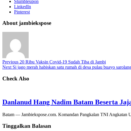
Stumbleupon
LinkedIn
Pinterest
About jambiekspose
Previous
20 Ribu Vaksin Covid-19 Sudah Tiba di Jambi
Next
Si jago merah habiskan satu rumah di desa pulau buayo sarolan
Check Also
Danlanud Hang Nadim Batam Beserta Jaja
Batam — Jambiekspose.com. Komandan Pangkalan TNI Angkatan Ud
Tinggalkan Balasan