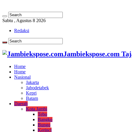
Sabtu , Agustus 8 2026
Redaksi
Jambiekspose.com Taj
Home
Home
Nasional
Jakarta
Jabodetabek
Kepri
Batam
Daerah
Kota Jambi
Tebo
Bangko
Bungo
Kerinci