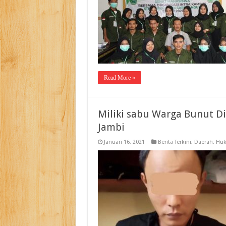
Read More »
Miliki sabu Warga Bunut D
Jambi
Januari 16, 2021
Berita Terkini
,
Daerah
,
Huk