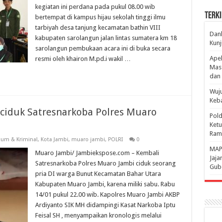
kegiatan ini perdana pada pukul 08.00 wib
Terki
bertempat di kampus hijau sekolah tinggi ilmu
tarbiyah desa tanjung kecamatan bathin VIII
Danl
kabupaten sarolangun jalan lintas sumatera km 18
Kunj
sarolangun pembukaan acara ini di buka secara
Apel
resmi oleh khairon M.pd.i wakil …
Mass
dan 
Wuju
Keba
iciduk Satresnarkoba Polres Muaro
Pold
Ketu
Rama
um & Kriminal
,
Kota Jambi
,
muaro jambi
,
POLRI
0
‎MAP
Muaro Jambi/ Jambiekspose.com – Kembali
Jaja
Satresnarkoba Polres Muaro Jambi ciduk seorang
Gube
pria DI warga Bunut Kecamatan Bahar Utara
Kabupaten Muaro Jambi, karena miliki sabu. Rabu
14/01 pukul 22.00 wib. Kapolres Muaro Jambi AKBP
Ardiyanto SIK MH didampingi Kasat Narkoba Iptu
Feisal SH , menyampaikan kronologis melalui