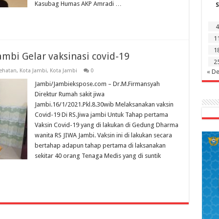
Kasubag Humas AKP Amradi …
S
4
1
1
mbi Gelar vaksinasi covid-19
2
ehatan
,
Kota Jambi
,
Kota Jambi
0
« D
Jambi/Jambiekspose.com – Dr.M.Firmansyah
Direktur Rumah sakit jiwa
Jambi.16/1/2021.Pkl.8.30wib Melaksanakan vaksin
Covid-19 Di RS.Jiwa jambi Untuk Tahap pertama
Vaksin Covid-19 yang di lakukan di Gedung Dharma
wanita RS JIWA Jambi. Vaksin ini di lakukan secara
bertahap adapun tahap pertama di laksanakan
sekitar 40 orang Tenaga Medis yang di suntik