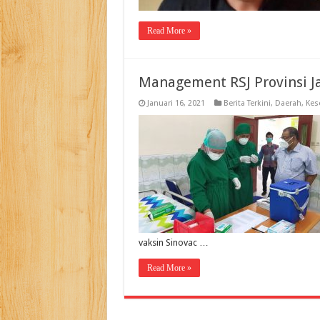
Read More »
Management RSJ Provinsi Ja
Januari 16, 2021
Berita Terkini
,
Daerah
,
Kes
vaksin Sinovac …
Read More »