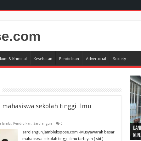
kum & Kriminal
Kesehatan
Pendidikan
Advertorial
Society
mahasiswa sekolah tinggi ilmu
Gub
Gube
Sos
a Jambi
,
Pendidikan
,
Sarolangun
0
Dan
Sila
Edu
Cepa
Nusa
sarolangun,jambiekspose.com -Musyawarah besar
Kunj
Jamb
Pen
Pen
den
mahasiswa sekolah tinggi ilmu tarbiyah ( stit )