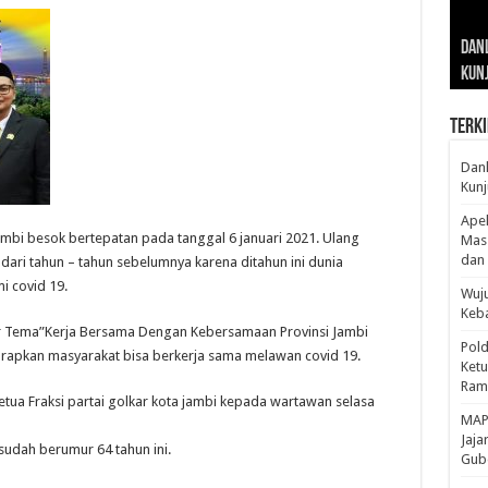
Gub
Gube
Sos
Dan
Sila
Edu
Cepa
Nusa
Kunj
Jamb
Pen
Pen
den
Terki
Danl
Kunj
Apel
mbi besok bertepatan pada tanggal 6 januari 2021. Ulang
Mass
dan 
 dari tahun – tahun sebelumnya karena ditahun ini dunia
i covid 19.
Wuju
Keba
er Tema”Kerja Bersama Dengan Kebersamaan Provinsi Jambi
Pold
rapkan masyarakat bisa berkerja sama melawan covid 19.
Ketu
Rama
Ketua Fraksi partai golkar kota jambi kepada wartawan selasa
‎MAP
Jaja
udah berumur 64 tahun ini.
Gube