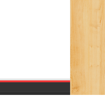
Powered by
WordPress
| Designed by
wi5n4