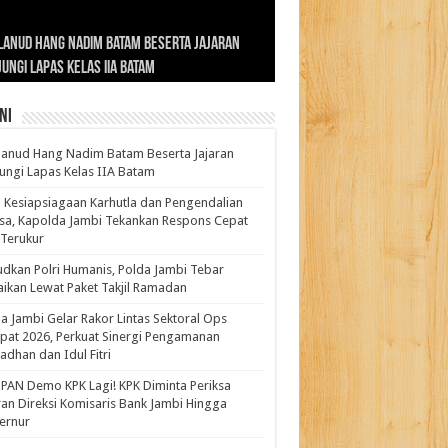
ernur Al Haris: Lomba Cerdas Cermat Sarana
rnur Al Haris Dorong Koperasi Merah Putih
ok Fenomenal yang Menggetarkan
lanud Hang Nadim Batam Beserta Jajaran
turahmi dan Reses Komite I DPD RI di Polda
kasi Pembentukan Karakter Generasi
t Beroperasi Agar Bisa Layani Masyarakat
ntara: Ratu Wangsa, Wanita Berkelas
ungi Lapas Kelas IIA Batam
i Bahas Sinergitas Penanganan Narkotika
erus
uhi Kebutuhannya
gan Pengaruh Internasional
ni
anud Hang Nadim Batam Beserta Jajaran
ungi Lapas Kelas IIA Batam
 Kesiapsiagaan Karhutla dan Pengendalian
a, Kapolda Jambi Tekankan Respons Cepat
Terukur
dkan Polri Humanis, Polda Jambi Tebar
ikan Lewat Paket Takjil Ramadan
a Jambi Gelar Rakor Lintas Sektoral Ops
pat 2026, Perkuat Sinergi Pengamanan
dhan dan Idul Fitri
PAN Demo KPK Lagi! KPK Diminta Periksa
ran Direksi Komisaris Bank Jambi Hingga
rnur ‎