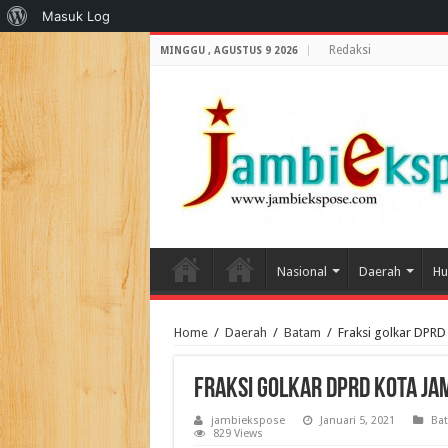
Tentang
Masuk Log
WordPress
Redaksi
MINGGU , AGUSTUS 9 2026
Nasional
Daerah
Hu
Home
/
Daerah
/
Batam
/
Fraksi golkar DPRD
Fraksi golkar DPRD KOTA JAM
jambiekspose
Januari 5, 2021
Ba
829 Views