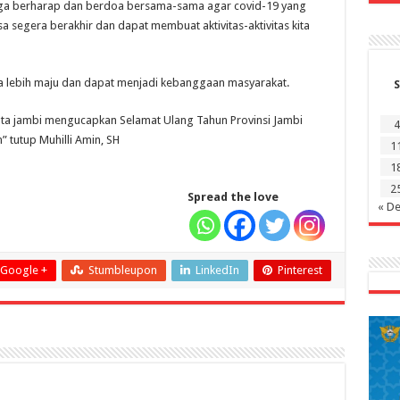
 juga berharap dan berdoa bersama-sama agar covid-19 yang
a segera berakhir dan dapat membuat aktivitas-aktivitas kita
a lebih maju dan dapat menjadi kebanggaan masyarakat.
S
ota jambi mengucapkan Selamat Ulang Tahun Provinsi Jambi
4
” tutup Muhilli Amin, SH
1
1
2
Spread the love
« D
Google +
Stumbleupon
LinkedIn
Pinterest