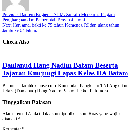
Previous
Danrem Brigjen TNI M. Zulkifli Menerima Piagam
Penghargaan dari Pemerintah Provinsi Jambi
Next
Hari amal bakti ke 75 tahun Kemenag RI dan ulang tahun
Jambi ke 64 tahun.
Check Also
Danlanud Hang Nadim Batam Beserta
Jajaran Kunjungi Lapas Kelas IIA Batam
Batam — Jambiekspose.com. Komandan Pangkalan TNI Angkatan
Udara (Danlanud) Hang Nadim Batam, Letkol Pnb Indra …
Tinggalkan Balasan
Alamat email Anda tidak akan dipublikasikan.
Ruas yang wajib
ditandai
*
Komentar
*