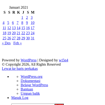
Januari 2021
S
S
R
K
J
S
M
1
2
3
4
5
6
7
8
9
10
11
12
13
14
15
16
17
18
19
20
21
22
23
24
25
26
27
28
29
30
31
« Des
Feb »
Powered by
WordPress
| Designed by
wi5n4
© Copyright 2026, All Rights Reserved
Lewat ke baris perkakas
Tentang
WordPress.org
WordPress
Dokumentasi
Belajar WordPress
Bantuan
Umpan balik
Masuk Log