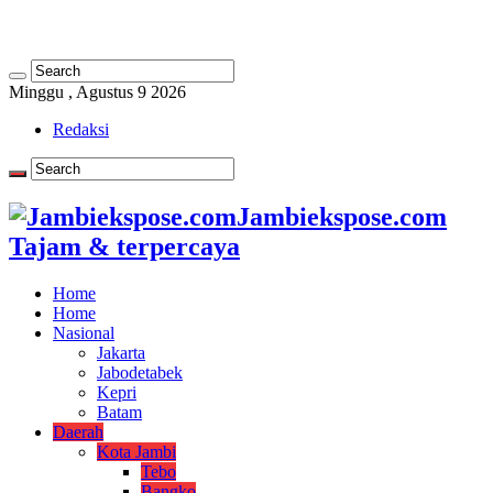
Minggu , Agustus 9 2026
Redaksi
Jambiekspose.com
Tajam & terpercaya
Home
Home
Nasional
Jakarta
Jabodetabek
Kepri
Batam
Daerah
Kota Jambi
Tebo
Bangko