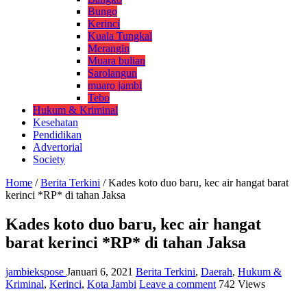
Bungo
Kerinci
Kuala Tungkal
Merangin
Muara bulian
Sarolangun
muaro jambi
Tebo
Hukum & Kriminal
Kesehatan
Pendidikan
Advertorial
Society
Home
/
Berita Terkini
/
Kades koto duo baru, kec air hangat barat
kerinci *RP* di tahan Jaksa
Kades koto duo baru, kec air hangat
barat kerinci *RP* di tahan Jaksa
jambiekspose
Januari 6, 2021
Berita Terkini
,
Daerah
,
Hukum &
Kriminal
,
Kerinci
,
Kota Jambi
Leave a comment
742 Views