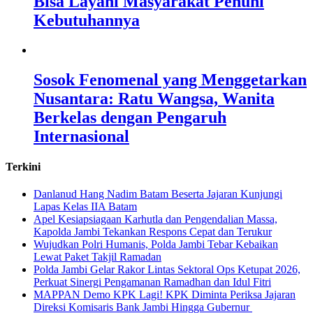
Bisa Layani Masyarakat Penuhi
Kebutuhannya
Sosok Fenomenal yang Menggetarkan
Nusantara: Ratu Wangsa, Wanita
Berkelas dengan Pengaruh
Internasional
Terkini
Danlanud Hang Nadim Batam Beserta Jajaran Kunjungi
Lapas Kelas IIA Batam
Apel Kesiapsiagaan Karhutla dan Pengendalian Massa,
Kapolda Jambi Tekankan Respons Cepat dan Terukur
Wujudkan Polri Humanis, Polda Jambi Tebar Kebaikan
Lewat Paket Takjil Ramadan
Polda Jambi Gelar Rakor Lintas Sektoral Ops Ketupat 2026,
Perkuat Sinergi Pengamanan Ramadhan dan Idul Fitri
‎MAPPAN Demo KPK Lagi! KPK Diminta Periksa Jajaran
Direksi Komisaris Bank Jambi Hingga Gubernur ‎