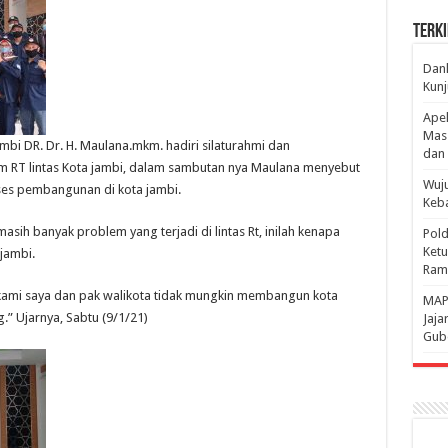
Terki
Danl
Kunj
Apel
Mass
bi DR. Dr. H. Maulana.mkm. hadiri silaturahmi dan
dan 
m RT lintas Kota jambi, dalam sambutan nya Maulana menyebut
Wuju
oses pembangunan di kota jambi.
Keba
sih banyak problem yang terjadi di lintas Rt, inilah kenapa
Pold
Ketu
 jambi.
Rama
rt, kami saya dan pak walikota tidak mungkin membangun kota
‎MAP
g.” Ujarnya, Sabtu (9/1/21)
Jaja
Gube