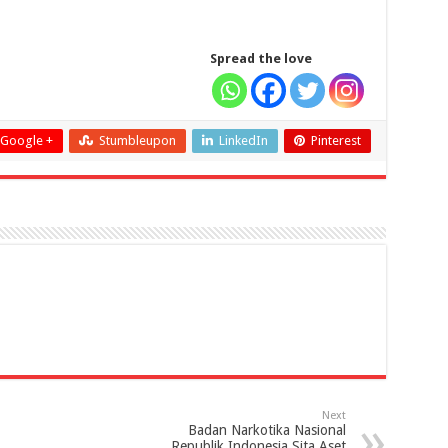
Spread the love
Google +
Stumbleupon
LinkedIn
Pinterest
Next
Badan Narkotika Nasional
Republik Indonesia Sita Aset