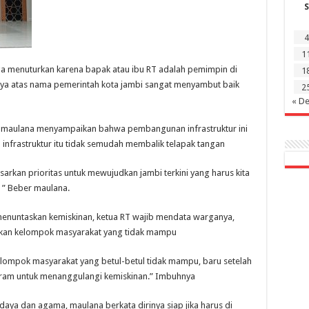
S
4
1
 juga menuturkan karena bapak atau ibu RT adalah pemimpin di
1
inya atas nama pemerintah kota jambi sangat menyambut baik
2
« D
 maulana menyampaikan bahwa pembangunan infrastruktur ini
nfrastruktur itu tidak semudah membalik telapak tangan
sarkan prioritas untuk mewujudkan jambi terkini yang harus kita
 ” Beber maulana.
nuntaskan kemiskinan, ketua RT wajib mendata warganya,
akan kelompok masyarakat yang tidak mampu
lompok masyarakat yang betul-betul tidak mampu, baru setelah
ram untuk menanggulangi kemiskinan.” Imbuhnya
aya dan agama, maulana berkata dirinya siap jika harus di