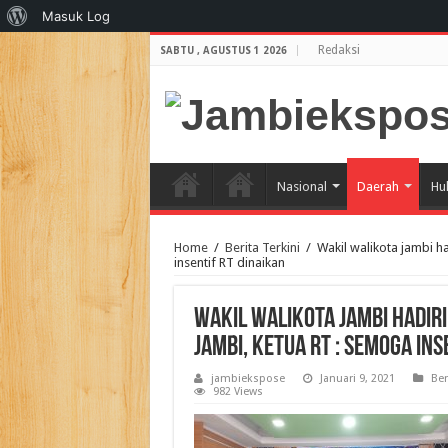
Tentang
Masuk Log
WordPress
Redaksi
SABTU , AGUSTUS 1 2026
Nasional
Daerah
Hu
Home
/
Berita Terkini
/
Wakil walikota jambi h
insentif RT dinaikan
Wakil walikota jambi hadiri
Jambi, Ketua RT : semoga ins
jambiekspose
Januari 9, 2021
Ber
982 Views