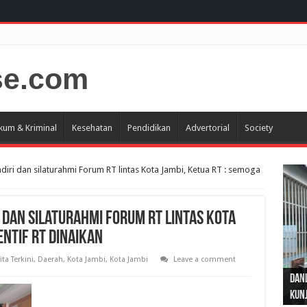
kum & Kriminal
Kesehatan
Pendidikan
Advertorial
Society
adiri dan silaturahmi Forum RT lintas Kota Jambi, Ketua RT : semoga
 dan silaturahmi Forum RT lintas Kota
entif RT dinaikan
ita Terkini
,
Daerah
,
Kota Jambi
,
Kota Jambi
Leave a comment
Gub
Gube
Sos
Dan
Sila
Edu
Cepa
Nusa
Kunj
Jamb
Pen
Pen
den