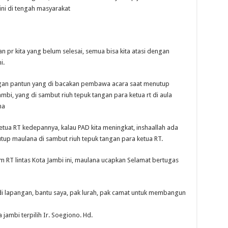
ni di tengah masyarakat
n pr kita yang belum selesai, semua bisa kita atasi dengan
i.
ngan pantun yang di bacakan pembawa acara saat menutup
ambi, yang di sambut riuh tepuk tangan para ketua rt di aula
na
etua RT kedepannya, kalau PAD kita meningkat, inshaallah ada
utup maulana di sambut riuh tepuk tangan para ketua RT.
um RT lintas Kota Jambi ini, maulana ucapkan Selamat bertugas
 lapangan, bantu saya, pak lurah, pak camat untuk membangun
 jambi terpilih Ir. Soegiono. Hd.