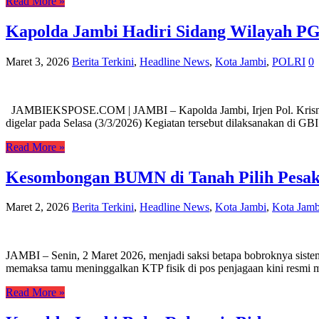
Read More »
Kapolda Jambi Hadiri Sidang Wilayah P
Maret 3, 2026
Berita Terkini
,
Headline News
,
Kota Jambi
,
POLRI
0
JAMBIEKSPOSE.COM | JAMBI – Kapolda Jambi, Irjen Pol. Krisno H.
digelar pada Selasa (3/3/2026) Kegiatan tersebut dilaksanakan di 
Read More »
Kesombongan BUMN di Tanah Pilih Pesako
Maret 2, 2026
Berita Terkini
,
Headline News
,
Kota Jambi
,
Kota Jamb
JAMBI – Senin, 2 Maret 2026, menjadi saksi betapa bobroknya sistem
memaksa tamu meninggalkan KTP fisik di pos penjagaan kini resmi m
Read More »