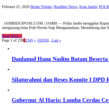
Februari 25, 2026
Berita Terkini
,
Headline News
,
Kota Jambi
,
POLR
JAMBIEKSPOSE.COM | JAMBI — Polda Jambi menggelar Rapat Pimpin
mengusung tema Polri Presisi Siap Mengamankan, Mendukung dan M
Read More »
Page 1 of 239
1
2
3
4
5
»
10
20
30
...
Last »
Danlanud Hang Nadim Batam Beserta 
Silaturahmi dan Reses Komite I DPD R
Gubernur Al Haris: Lomba Cerdas Ce