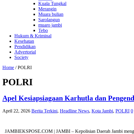
Kuala Tungkal
Merangin
Muara bulian
Sarolangun
muaro jambi
Tebo
Hukum & Kriminal
Kesehatan
Pendidikan
Advertorial
Society
Home
/
POLRI
POLRI
Apel Kesiapsiagaan Karhutla dan Pengen
April 22, 2026
Berita Terkini
,
Headline News
,
Kota Jambi
,
POLRI
0
JAMBIEKSPOSE.COM | JAMBI – Kepolisian Daerah Jambi menggelar