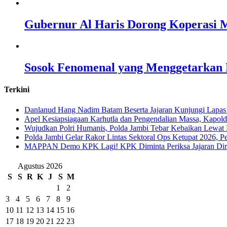
Gubernur Al Haris Dorong Koperasi M
Sosok Fenomenal yang Menggetarkan N
Terkini
Danlanud Hang Nadim Batam Beserta Jajaran Kunjungi Lapas
Apel Kesiapsiagaan Karhutla dan Pengendalian Massa, Kapol
Wujudkan Polri Humanis, Polda Jambi Tebar Kebaikan Lewat 
Polda Jambi Gelar Rakor Lintas Sektoral Ops Ketupat 2026, P
‎MAPPAN Demo KPK Lagi! KPK Diminta Periksa Jajaran Direk
Agustus 2026
S
S
R
K
J
S
M
1
2
3
4
5
6
7
8
9
10
11
12
13
14
15
16
17
18
19
20
21
22
23