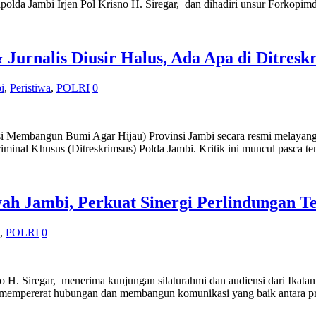
olda Jambi Irjen Pol Krisno H. Siregar, dan dihadiri unsur Forkopimda,
& Jurnalis Diusir Halus, Ada Apa di Ditres
i
,
Peristiwa
,
POLRI
0
Membangun Bumi Agar Hijau) Provinsi Jambi secara resmi melayangka
iminal Khusus (Ditreskrimsus) Polda Jambi. Kritik ini muncul pasca 
yah Jambi, Perkuat Sinergi Perlindungan
,
POLRI
0
iregar, menerima kunjungan silaturahmi dan audiensi dari Ikatan D
 mempererat hubungan dan membangun komunikasi yang baik antara pr