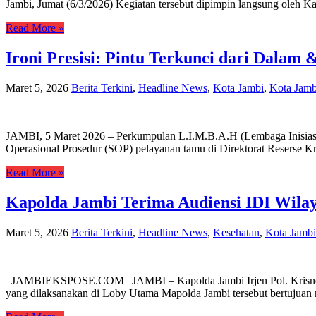
Jambi, Jumat (6/3/2026) Kegiatan tersebut dipimpin langsung oleh Kap
Read More »
Ironi Presisi: Pintu Terkunci dari Dalam 
Maret 5, 2026
Berita Terkini
,
Headline News
,
Kota Jambi
,
Kota Jamb
JAMBI, 5 Maret 2026 – Perkumpulan L.I.M.B.A.H (Lembaga Inisiasi 
Operasional Prosedur (SOP) pelayanan tamu di Direktorat Reserse Kr
Read More »
Kapolda Jambi Terima Audiensi IDI Wila
Maret 5, 2026
Berita Terkini
,
Headline News
,
Kesehatan
,
Kota Jambi
JAMBIEKSPOSE.COM | JAMBI – Kapolda Jambi Irjen Pol. Krisno H. S
yang dilaksanakan di Loby Utama Mapolda Jambi tersebut bertujuan