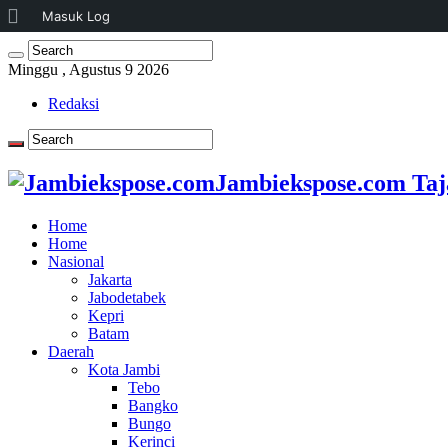
Tentang
Masuk Log
WordPress
Minggu , Agustus 9 2026
Redaksi
Jambiekspose.com Taj
Home
Home
Nasional
Jakarta
Jabodetabek
Kepri
Batam
Daerah
Kota Jambi
Tebo
Bangko
Bungo
Kerinci