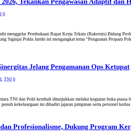
 2026, Tekankan Pengawasan Adaptif dan 
I
0
enggelar Pembukaan Rapat Kerja Teknis (Rakernis) Bidang Profe
Gedung Siginjai Polda Jambi ini mengangkat tema “Penguatan Propa
Sinergitas Jelang Pengamanan Ops Ketupat
I
,
TNI
0
NI dan Polri kembali ditunjukkan melalui kegiatan buka puasa ber
penuh kekeluargaan ini dihadiri jajaran pimpinan serta personel kedua
i dan Profesionalisme, Dukung Program Ke