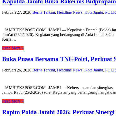
Kapolda Jambi Buka Rakernis Bidpropam
Februari 27, 2026
Berita Terkini
,
Headline News
,
Kota Jambi
,
POLR
JAMBIEKSPOSE.COM | JAMBI — Kepolisian Daerah (Polda) Jambi m
Jum’at (27/2/2026). Kegiatan yang berlangsung di Aula Lantai 3 
Kerja …
Read More »
Buka Puasa Bersama TNI–Polri, Perkuat 
Februari 26, 2026
Berita Terkini
,
Headline News
,
Kota Jambi
,
POLR
JAMBIEKSPOSE.COM | JAMBI — Kebersamaan dan sinergitas antara T
Jambi, Rabu (25/2/2026) sore. Kegiatan yang berlangsung hangat dan 
Read More »
Rapim Polda Jambi 2026: Perkuat Sinerg