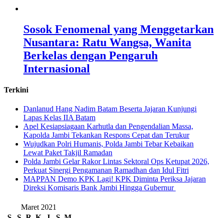
Sosok Fenomenal yang Menggetarkan
Nusantara: Ratu Wangsa, Wanita
Berkelas dengan Pengaruh
Internasional
Terkini
Danlanud Hang Nadim Batam Beserta Jajaran Kunjungi
Lapas Kelas IIA Batam
Apel Kesiapsiagaan Karhutla dan Pengendalian Massa,
Kapolda Jambi Tekankan Respons Cepat dan Terukur
Wujudkan Polri Humanis, Polda Jambi Tebar Kebaikan
Lewat Paket Takjil Ramadan
Polda Jambi Gelar Rakor Lintas Sektoral Ops Ketupat 2026,
Perkuat Sinergi Pengamanan Ramadhan dan Idul Fitri
‎MAPPAN Demo KPK Lagi! KPK Diminta Periksa Jajaran
Direksi Komisaris Bank Jambi Hingga Gubernur ‎
Maret 2021
S
S
R
K
J
S
M