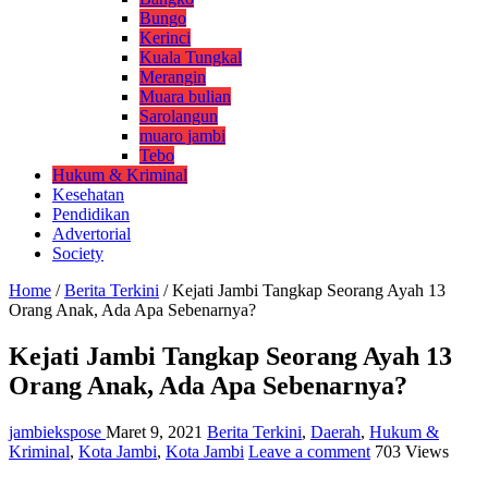
Bungo
Kerinci
Kuala Tungkal
Merangin
Muara bulian
Sarolangun
muaro jambi
Tebo
Hukum & Kriminal
Kesehatan
Pendidikan
Advertorial
Society
Home
/
Berita Terkini
/
Kejati Jambi Tangkap Seorang Ayah 13
Orang Anak, Ada Apa Sebenarnya?
Kejati Jambi Tangkap Seorang Ayah 13
Orang Anak, Ada Apa Sebenarnya?
jambiekspose
Maret 9, 2021
Berita Terkini
,
Daerah
,
Hukum &
Kriminal
,
Kota Jambi
,
Kota Jambi
Leave a comment
703 Views