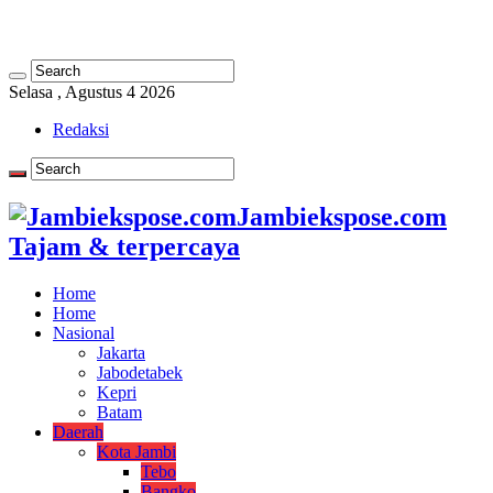
Selasa , Agustus 4 2026
Redaksi
Jambiekspose.com
Tajam & terpercaya
Home
Home
Nasional
Jakarta
Jabodetabek
Kepri
Batam
Daerah
Kota Jambi
Tebo
Bangko