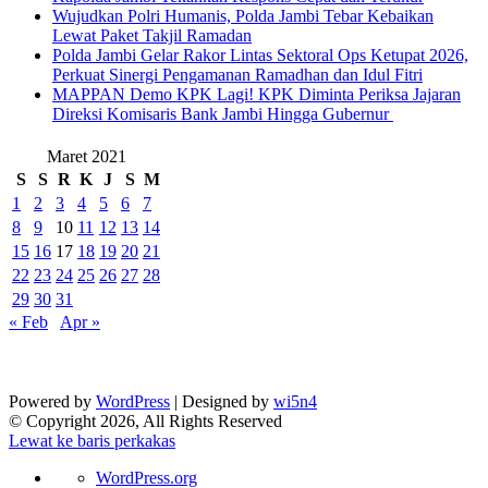
Wujudkan Polri Humanis, Polda Jambi Tebar Kebaikan
Lewat Paket Takjil Ramadan
Polda Jambi Gelar Rakor Lintas Sektoral Ops Ketupat 2026,
Perkuat Sinergi Pengamanan Ramadhan dan Idul Fitri
‎MAPPAN Demo KPK Lagi! KPK Diminta Periksa Jajaran
Direksi Komisaris Bank Jambi Hingga Gubernur ‎
Maret 2021
S
S
R
K
J
S
M
1
2
3
4
5
6
7
8
9
10
11
12
13
14
15
16
17
18
19
20
21
22
23
24
25
26
27
28
29
30
31
« Feb
Apr »
Powered by
WordPress
| Designed by
wi5n4
© Copyright 2026, All Rights Reserved
Lewat ke baris perkakas
Tentang
WordPress.org