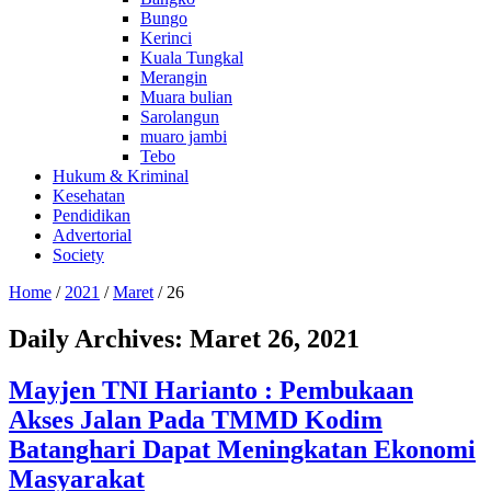
Bungo
Kerinci
Kuala Tungkal
Merangin
Muara bulian
Sarolangun
muaro jambi
Tebo
Hukum & Kriminal
Kesehatan
Pendidikan
Advertorial
Society
Home
/
2021
/
Maret
/
26
Daily Archives:
Maret 26, 2021
Mayjen TNI Harianto : Pembukaan
Akses Jalan Pada TMMD Kodim
Batanghari Dapat Meningkatan Ekonomi
Masyarakat