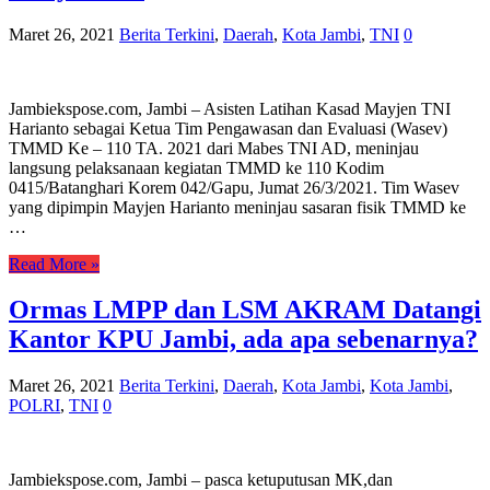
Maret 26, 2021
Berita Terkini
,
Daerah
,
Kota Jambi
,
TNI
0
Jambiekspose.com, Jambi – Asisten Latihan Kasad Mayjen TNI
Harianto sebagai Ketua Tim Pengawasan dan Evaluasi (Wasev)
TMMD Ke – 110 TA. 2021 dari Mabes TNI AD, meninjau
langsung pelaksanaan kegiatan TMMD ke 110 Kodim
0415/Batanghari Korem 042/Gapu, Jumat 26/3/2021. Tim Wasev
yang dipimpin Mayjen Harianto meninjau sasaran fisik TMMD ke
…
Read More »
Ormas LMPP dan LSM AKRAM Datangi
Kantor KPU Jambi, ada apa sebenarnya?
Maret 26, 2021
Berita Terkini
,
Daerah
,
Kota Jambi
,
Kota Jambi
,
POLRI
,
TNI
0
Jambiekspose.com, Jambi – pasca ketuputusan MK,dan