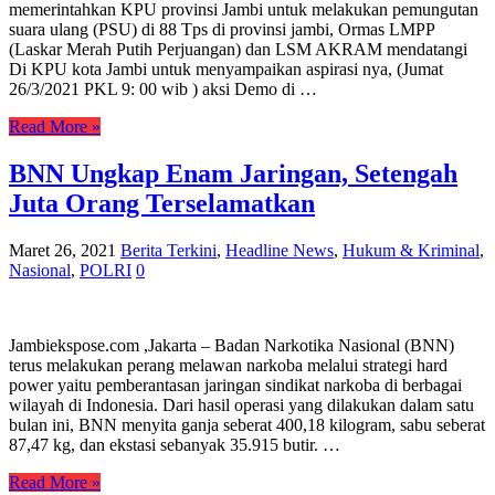
memerintahkan KPU provinsi Jambi untuk melakukan pemungutan
suara ulang (PSU) di 88 Tps di provinsi jambi, Ormas LMPP
(Laskar Merah Putih Perjuangan) dan LSM AKRAM mendatangi
Di KPU kota Jambi untuk menyampaikan aspirasi nya, (Jumat
26/3/2021 PKL 9: 00 wib ) aksi Demo di …
Read More »
BNN Ungkap Enam Jaringan, Setengah
Juta Orang Terselamatkan
Maret 26, 2021
Berita Terkini
,
Headline News
,
Hukum & Kriminal
,
Nasional
,
POLRI
0
Jambiekspose.com ,Jakarta – Badan Narkotika Nasional (BNN)
terus melakukan perang melawan narkoba melalui strategi hard
power yaitu pemberantasan jaringan sindikat narkoba di berbagai
wilayah di Indonesia. Dari hasil operasi yang dilakukan dalam satu
bulan ini, BNN menyita ganja seberat 400,18 kilogram, sabu seberat
87,47 kg, dan ekstasi sebanyak 35.915 butir. …
Read More »