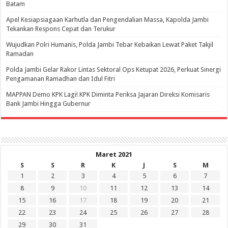
Batam
Apel Kesiapsiagaan Karhutla dan Pengendalian Massa, Kapolda Jambi
Tekankan Respons Cepat dan Terukur
Wujudkan Polri Humanis, Polda Jambi Tebar Kebaikan Lewat Paket Takjil
Ramadan
Polda Jambi Gelar Rakor Lintas Sektoral Ops Ketupat 2026, Perkuat Sinergi
Pengamanan Ramadhan dan Idul Fitri
‎MAPPAN Demo KPK Lagi! KPK Diminta Periksa Jajaran Direksi Komisaris
Bank Jambi Hingga Gubernur ‎
Maret 2021
S
S
R
K
J
S
M
1
2
3
4
5
6
7
8
9
10
11
12
13
14
15
16
17
18
19
20
21
22
23
24
25
26
27
28
29
30
31