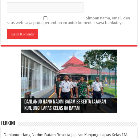
Simpan nama, email, dan
situs web saya pada peramban ini untuk komentar saya berikutnya.
Gubernur Al Haris: Lomba Cerdas Cermat Sarana
Gubernur Al Haris Dorong Koperasi Merah Putih
Sosok Fenomenal yang Menggetarkan
Danlanud Hang Nadim Batam Beserta Jajaran
Silaturahmi dan Reses Komite I DPD RI di Polda
Edukasi Pembentukan Karakter Generasi
Cepat Beroperasi Agar Bisa Layani Masyarakat
Nusantara: Ratu Wangsa, Wanita Berkelas
Kunjungi Lapas Kelas IIA Batam
Jambi Bahas Sinergitas Penanganan Narkotika
Penerus
Penuhi Kebutuhannya
dengan Pengaruh Internasional
Terkini
Danlanud Hang Nadim Batam Beserta Jajaran Kunjungi Lapas Kelas IIA