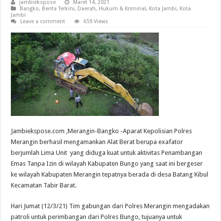
jambiekspose
Maret 14, 2021
Bangko
,
Berita Terkini
,
Daerah
,
Hukum & Kriminal
,
Kota Jambi
,
Kota
Jambi
Leave a comment
659 Views
Jambiekspose.com ,Merangin-Bangko -Aparat Kepolisian Polres
Merangin berhasil mengamankan Alat Berat berupa exafator
berjumlah Lima Unit yang diduga kuat untuk aktivitas Penambangan
Emas Tanpa Izin di wilayah Kabupaten Bungo yang saat ini bergeser
ke wilayah Kabupaten Merangin tepatnya berada di desa Batang Kibul
Kecamatan Tabir Barat.
Hari Jumat (12/3/21) Tim gabungan dari Polres Merangin mengadakan
patroli untuk perimbangan dari Polres Bungo, tujuanya untuk