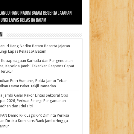
ernur Al Haris: Lomba Cerdas Cermat Sarana
rnur Al Haris Dorong Koperasi Merah Putih
ok Fenomenal yang Menggetarkan
lanud Hang Nadim Batam Beserta Jajaran
turahmi dan Reses Komite I DPD RI di Polda
kasi Pembentukan Karakter Generasi
t Beroperasi Agar Bisa Layani Masyarakat
ntara: Ratu Wangsa, Wanita Berkelas
ungi Lapas Kelas IIA Batam
i Bahas Sinergitas Penanganan Narkotika
erus
uhi Kebutuhannya
gan Pengaruh Internasional
ni
anud Hang Nadim Batam Beserta Jajaran
ungi Lapas Kelas IIA Batam
 Kesiapsiagaan Karhutla dan Pengendalian
a, Kapolda Jambi Tekankan Respons Cepat
Terukur
dkan Polri Humanis, Polda Jambi Tebar
ikan Lewat Paket Takjil Ramadan
a Jambi Gelar Rakor Lintas Sektoral Ops
pat 2026, Perkuat Sinergi Pengamanan
dhan dan Idul Fitri
PAN Demo KPK Lagi! KPK Diminta Periksa
ran Direksi Komisaris Bank Jambi Hingga
rnur ‎