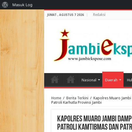
Tentang
Masuk Log
WordPress
Redaksi
JUMAT , AGUSTUS 7 2026
Nasional
Daerah
Hu
Home
/
Berita Terkini
/
Kapolres Muaro Jambi 
Patroli Karhutla Provinsi Jambi
Kapolres Muaro Jambi Dampi
Patroli Kamtibmas dan Patr