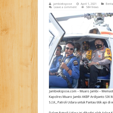
jambiekspose
April 1, 2021
Berita
Leave a comment
584 Views
Jambiekspose.com – Muaro Jambi – Memastik
Kapolres Muaro Jambi AKBP Ardiyanto SIK 
S.I.K., Patroli Udara untuk Pantau titik api di
Dalam Patroli Udara ini dihadiri oleh Aslog K