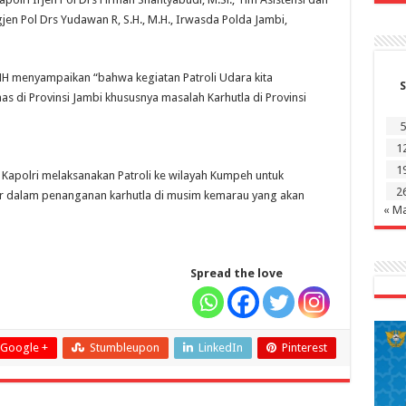
jen Pol Drs Yudawan R, S.H., M.H., Irwasda Polda Jambi,
H menyampaikan “bahwa kegiatan Patroli Udara kita
S
s di Provinsi Jambi khususnya masalah Karhutla di Provinsi
5
1
1
apolri melaksanakan Patroli ke wilayah Kumpeh untuk
2
r dalam penanganan karhutla di musim kemarau yang akan
« M
Spread the love
Google +
Stumbleupon
LinkedIn
Pinterest