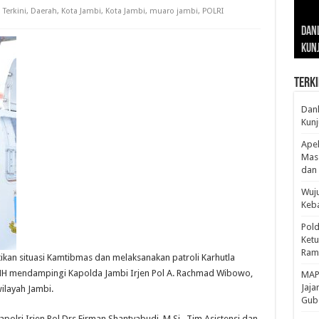
 Terkini
,
Daerah
,
Kota Jambi
,
Kota Jambi
,
muaro jambi
,
POLRI
Gub
Gube
Sos
Dan
Sila
Edu
Cepa
Nusa
Kunj
Jamb
Pen
Pen
den
Terki
Danl
Kunj
Apel
Mass
dan 
Wuju
Keba
Pold
Ketu
Rama
an situasi Kamtibmas dan melaksanakan patroli Karhutla
MH mendampingi Kapolda Jambi Irjen Pol A. Rachmad Wibowo,
‎MAP
Jaja
 wilayah Jambi.
Gube
apolri Irjen Pol Drs Firman Shantyabudi, M.Si., Tim Asistensi dan