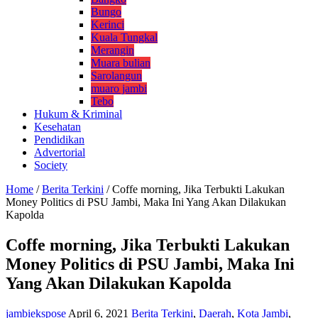
Bungo
Kerinci
Kuala Tungkal
Merangin
Muara bulian
Sarolangun
muaro jambi
Tebo
Hukum & Kriminal
Kesehatan
Pendidikan
Advertorial
Society
Home
/
Berita Terkini
/
Coffe morning, Jika Terbukti Lakukan
Money Politics di PSU Jambi, Maka Ini Yang Akan Dilakukan
Kapolda
Coffe morning, Jika Terbukti Lakukan
Money Politics di PSU Jambi, Maka Ini
Yang Akan Dilakukan Kapolda
jambiekspose
April 6, 2021
Berita Terkini
,
Daerah
,
Kota Jambi
,