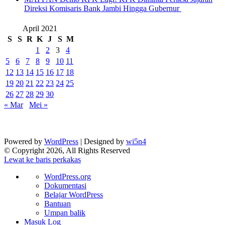
Direksi Komisaris Bank Jambi Hingga Gubernur ‎
April 2021
S
S
R
K
J
S
M
1
2
3
4
5
6
7
8
9
10
11
12
13
14
15
16
17
18
19
20
21
22
23
24
25
26
27
28
29
30
« Mar
Mei »
Powered by
WordPress
| Designed by
wi5n4
© Copyright 2026, All Rights Reserved
Lewat ke baris perkakas
Tentang
WordPress.org
WordPress
Dokumentasi
Belajar WordPress
Bantuan
Umpan balik
Masuk Log