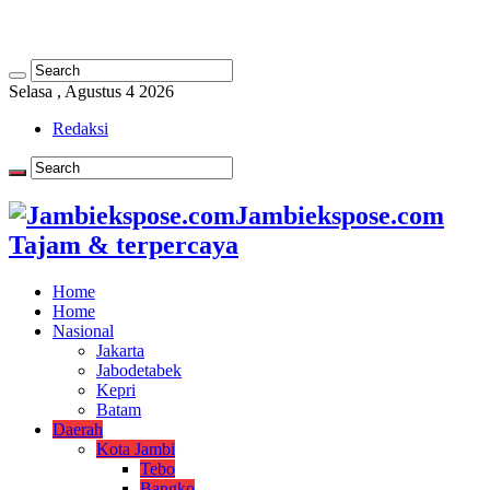
Selasa , Agustus 4 2026
Redaksi
Jambiekspose.com
Tajam & terpercaya
Home
Home
Nasional
Jakarta
Jabodetabek
Kepri
Batam
Daerah
Kota Jambi
Tebo
Bangko