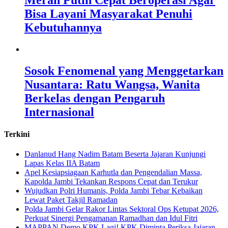
Merah Putih Cepat Beroperasi Agar
Bisa Layani Masyarakat Penuhi
Kebutuhannya
Sosok Fenomenal yang Menggetarkan
Nusantara: Ratu Wangsa, Wanita
Berkelas dengan Pengaruh
Internasional
Terkini
Danlanud Hang Nadim Batam Beserta Jajaran Kunjungi
Lapas Kelas IIA Batam
Apel Kesiapsiagaan Karhutla dan Pengendalian Massa,
Kapolda Jambi Tekankan Respons Cepat dan Terukur
Wujudkan Polri Humanis, Polda Jambi Tebar Kebaikan
Lewat Paket Takjil Ramadan
Polda Jambi Gelar Rakor Lintas Sektoral Ops Ketupat 2026,
Perkuat Sinergi Pengamanan Ramadhan dan Idul Fitri
‎MAPPAN Demo KPK Lagi! KPK Diminta Periksa Jajaran