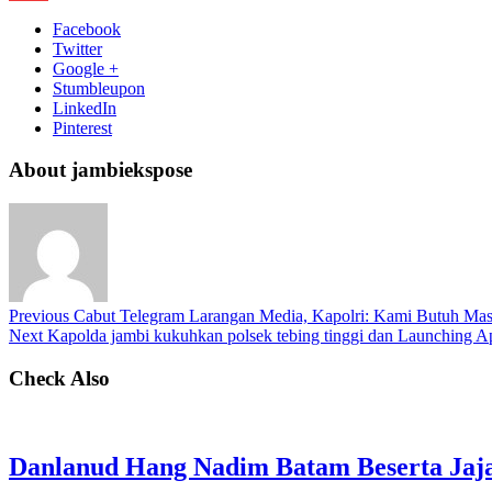
Facebook
Twitter
Google +
Stumbleupon
LinkedIn
Pinterest
About jambiekspose
Previous
Cabut Telegram Larangan Media, Kapolri: Kami Butuh Mas
Next
Kapolda jambi kukuhkan polsek tebing tinggi dan Launching Ap
Check Also
Danlanud Hang Nadim Batam Beserta Jaja