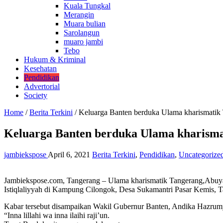
Kuala Tungkal
Merangin
Muara bulian
Sarolangun
muaro jambi
Tebo
Hukum & Kriminal
Kesehatan
Pendidikan
Advertorial
Society
Home
/
Berita Terkini
/
Keluarga Banten berduka Ulama kharismatik
Keluarga Banten berduka Ulama kharisma
jambiekspose
April 6, 2021
Berita Terkini
,
Pendidikan
,
Uncategorize
Jambiekspose.com, Tangerang – Ulama kharismatik Tangerang,Abuya 
Istiqlaliyyah di Kampung Cilongok, Desa Sukamantri Pasar Kemis, T
Kabar tersebut disampaikan Wakil Gubernur Banten, Andika Hazrumy
“Inna lillahi wa inna ilaihi raji’un.