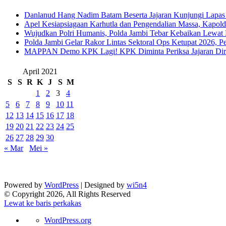
Danlanud Hang Nadim Batam Beserta Jajaran Kunjungi Lapas
Apel Kesiapsiagaan Karhutla dan Pengendalian Massa, Kapol
Wujudkan Polri Humanis, Polda Jambi Tebar Kebaikan Lewat 
Polda Jambi Gelar Rakor Lintas Sektoral Ops Ketupat 2026, P
‎MAPPAN Demo KPK Lagi! KPK Diminta Periksa Jajaran Direk
April 2021
S
S
R
K
J
S
M
1
2
3
4
5
6
7
8
9
10
11
12
13
14
15
16
17
18
19
20
21
22
23
24
25
26
27
28
29
30
« Mar
Mei »
Powered by
WordPress
| Designed by
wi5n4
© Copyright 2026, All Rights Reserved
Lewat ke baris perkakas
Tentang
WordPress.org