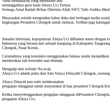
Turut Berdukacita yang mendalam atas
meninggalnya guru kami Abuya Uci Turtusi.
Semoga Amal Ibadah Beliau Diterima Allah SWT,”tulis Andika dikuti
Masyarakat setelah mengetahui kabar duka dari berbagai media sosia
lingkungan Pesantren Cilongok untuk melayat. Terlihat juga karangan
Sekadar informasi, kepopuleran Abuya Uci diBanten setara dengan tok
Indonesia yang berasal dari sebuah kampung di Kabupaten Tangera
Cilongok, Pasar Kemis.
Ceramahnya yang konsisten menggunakan bahasa sunda menjadikan tok
memberikan ruh tersendiri saat disimak.
Mengutip dari website Nu.or.id,
Abuya Uci adalah putra dari Alm Abuya Dimyathi Cilongok, seorang k
Abuya Dimyati pun rutin melaksanakan
pengajian mingguan untuk masyarakat di luar pesantren Cilongok.Kini
Ketika menyelenggarakan pengajian mingguan diPesantren Cilongok, ke
pengajian Abuya Uci.