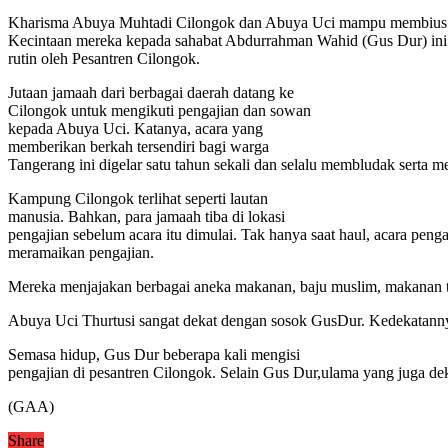
Kharisma Abuya Muhtadi Cilongok dan Abuya Uci mampu membius s
Kecintaan mereka kepada sahabat Abdurrahman Wahid (Gus Dur) ini d
rutin oleh Pesantren Cilongok.
Jutaan jamaah dari berbagai daerah datang ke
Cilongok untuk mengikuti pengajian dan sowan
kepada Abuya Uci. Katanya, acara yang
memberikan berkah tersendiri bagi warga
Tangerang ini digelar satu tahun sekali dan selalu membludak serta 
Kampung Cilongok terlihat seperti lautan
manusia. Bahkan, para jamaah tiba di lokasi
pengajian sebelum acara itu dimulai. Tak hanya saat haul, acara pe
meramaikan pengajian.
Mereka menjajakan berbagai aneka makanan, baju muslim, makanan tra
Abuya Uci Thurtusi sangat dekat dengan sosok GusDur. Kedekatannya
Semasa hidup, Gus Dur beberapa kali mengisi
pengajian di pesantren Cilongok. Selain Gus Dur,ulama yang juga de
(GAA)
Share