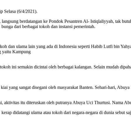
p Selasa (6/4/2021).
l, langsung berdatangan ke Pondok Pesantren Al- Istiqlaliyyah, tak bu
 bunga dari berbagai tokoh dan instansi pemerintah.
oh dan ulama lain yang ada di Indonesia seperti Habib Lutfi bin Yahy
ng yaitu Kampung
oh ini semakin dicintai oleh berbagai kalangan. Selain mudah dipaha
iai yang sangat disegani oleh masyarakat Banten. Sehari-hari, Abuya 
, aktivitas itu diteruskan oleh putranya Abuya Uci Thurtusi. Nama Abu
rap didatangi ulama atau tokoh dari negara-negara di dunia sebut saj