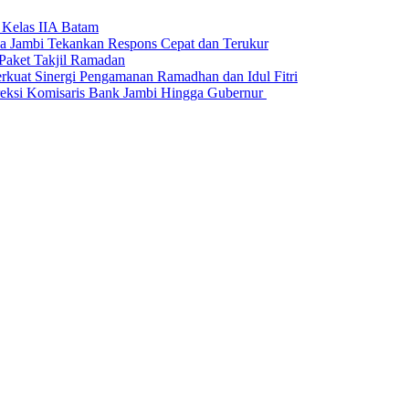
 Kelas IIA Batam
da Jambi Tekankan Respons Cepat dan Terukur
Paket Takjil Ramadan
erkuat Sinergi Pengamanan Ramadhan dan Idul Fitri
si Komisaris Bank Jambi Hingga Gubernur ‎