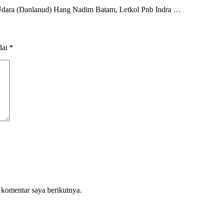
ara (Danlanud) Hang Nadim Batam, Letkol Pnb Indra …
dai
*
 komentar saya berikutnya.