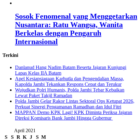
Sosok Fenomenal yang Menggetarkan
Nusantara: Ratu Wangsa, Wanita
Berkelas dengan Pengaruh
Internasional
Terkini
Danlanud Hang Nadim Batam Beserta Jajaran Kunjungi
Lapas Kelas IIA Batam
Apel Kesiapsiagaan Karhutla dan Pengendalian Massa,
Kapolda Jambi Tekankan Respons Cepat dan Terukur
Wujudkan Polri Humanis, Polda Jambi Tebar Kebaikan
Lewat Paket Takjil Ramadan
Polda Jambi Gelar Rakor Lintas Sektoral Ops Ketupat 2026,
Perkuat Sinergi Pengamanan Ramadhan dan Idul Fitri
‎MAPPAN Demo KPK Lagi! KPK Diminta Periksa Jajaran
Direksi Komisaris Bank Jambi Hingga Gubernur ‎
April 2021
S
S
R
K
J
S
M