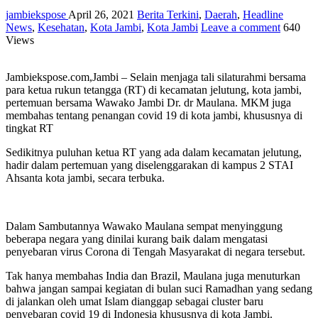
jambiekspose
April 26, 2021
Berita Terkini
,
Daerah
,
Headline
News
,
Kesehatan
,
Kota Jambi
,
Kota Jambi
Leave a comment
640
Views
Jambiekspose.com,Jambi – Selain menjaga tali silaturahmi bersama
para ketua rukun tetangga (RT) di kecamatan jelutung, kota jambi,
pertemuan bersama Wawako Jambi Dr. dr Maulana. MKM juga
membahas tentang penangan covid 19 di kota jambi, khususnya di
tingkat RT
Sedikitnya puluhan ketua RT yang ada dalam kecamatan jelutung,
hadir dalam pertemuan yang diselenggarakan di kampus 2 STAI
Ahsanta kota jambi, secara terbuka.
Dalam Sambutannya Wawako Maulana sempat menyinggung
beberapa negara yang dinilai kurang baik dalam mengatasi
penyebaran virus Corona di Tengah Masyarakat di negara tersebut.
Tak hanya membahas India dan Brazil, Maulana juga menuturkan
bahwa jangan sampai kegiatan di bulan suci Ramadhan yang sedang
di jalankan oleh umat Islam dianggap sebagai cluster baru
penyebaran covid 19 di Indonesia khususnya di kota Jambi.