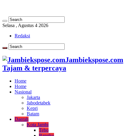
Selasa , Agustus 4 2026
Redaksi
Jambiekspose.com
Tajam & terpercaya
Home
Home
Nasional
Jakarta
Jabodetabek
Kepri
Batam
Daerah
Kota Jambi
Tebo
Bangko