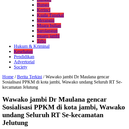
Bungo
Kerinci
Kuala Tungkal
Merangin
Muara bulian
Sarolangun
muaro jambi
Tebo
Hukum & Kriminal
Kesehatan
Pendidikan
Advertorial
Society
Home
/
Berita Terkini
/
Wawako jambi Dr Maulana gencar
Sosialisasi PPKM di kota jambi, Wawako undang Seluruh RT Se-
kecamatan Jelutung
Wawako jambi Dr Maulana gencar
Sosialisasi PPKM di kota jambi, Wawako
undang Seluruh RT Se-kecamatan
Jelutung