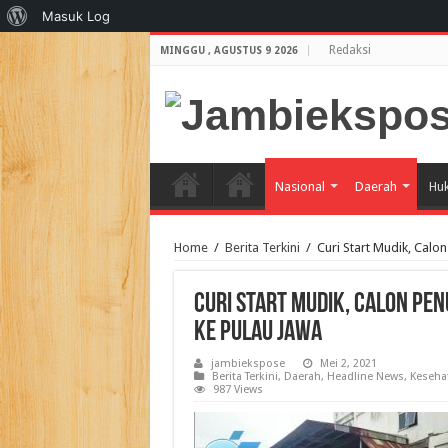
Tentang
Masuk Log
WordPress
Redaksi
MINGGU , AGUSTUS 9 2026
Nasional
Daerah
Huk
Home
/
Berita Terkini
/
Curi Start Mudik, Calo
Curi Start Mudik, Calon Pen
ke pulau Jawa
jambiekspose
Mei 2, 2021
Berita Terkini
,
Daerah
,
Headline News
,
Keseha
987 Views