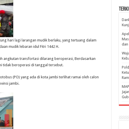
Terki
Danl
Kunj
Apel
Mass
ng hari lagi larangan mudik berlaku, yang tertuang dalam
dan 
an mudik lebaran idul Fitri 1442 H.
Wuju
Keba
h angkutan transfortasi dilarang beroperasi, Berdasarkan
 tidak beroperasi di tanggal tersebut.
Pold
Ketu
otobus (PO) yang ada di kota jambi terlihat ramai oleh calon
Rama
insi jambi.
‎MAP
Jaja
Gube