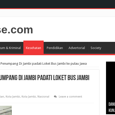
um & Kriminal
Kesehatan
Pendidikan
Advertorial
Society
n Penumpang Di Jambi padati Loket Bus Jambi ke pulau Jawa
umpang Di Jambi padati Loket Bus Jambi
tan
,
Kota Jambi
,
Kota Jambi
,
Nasional
Leave a comment
Gub
Gube
Sos
Dan
Sila
Edu
Cepa
Nusa
Kunj
Jamb
Pen
Pen
den