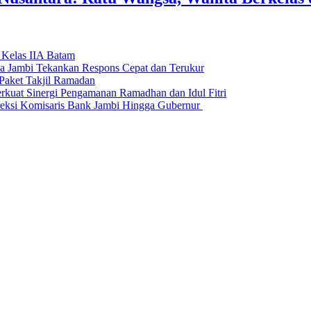
 Kelas IIA Batam
da Jambi Tekankan Respons Cepat dan Terukur
Paket Takjil Ramadan
erkuat Sinergi Pengamanan Ramadhan dan Idul Fitri
si Komisaris Bank Jambi Hingga Gubernur ‎