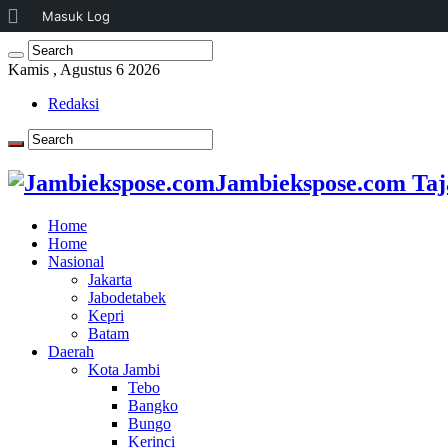
Tentang
Masuk Log
WordPress
Kamis , Agustus 6 2026
Redaksi
Jambiekspose.com Taj
Home
Home
Nasional
Jakarta
Jabodetabek
Kepri
Batam
Daerah
Kota Jambi
Tebo
Bangko
Bungo
Kerinci