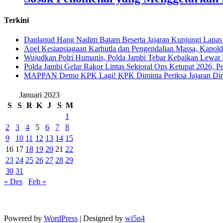
Terkini
Danlanud Hang Nadim Batam Beserta Jajaran Kunjungi Lapas
Apel Kesiapsiagaan Karhutla dan Pengendalian Massa, Kapol
Wujudkan Polri Humanis, Polda Jambi Tebar Kebaikan Lewat 
Polda Jambi Gelar Rakor Lintas Sektoral Ops Ketupat 2026, P
‎MAPPAN Demo KPK Lagi! KPK Diminta Periksa Jajaran Direk
Januari 2023
S
S
R
K
J
S
M
1
2
3
4
5
6
7
8
9
10
11
12
13
14
15
16
17
18
19
20
21
22
23
24
25
26
27
28
29
30
31
« Des
Feb »
Powered by
WordPress
| Designed by
wi5n4