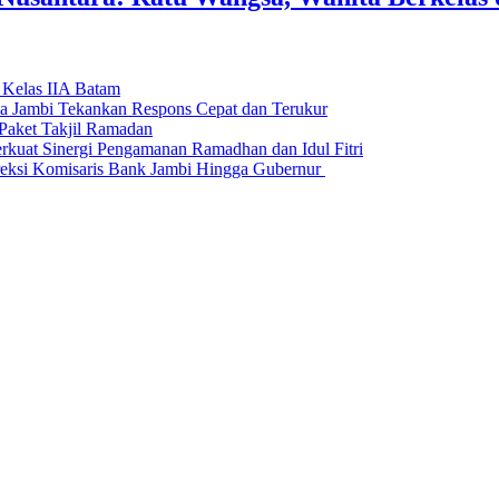
 Kelas IIA Batam
da Jambi Tekankan Respons Cepat dan Terukur
Paket Takjil Ramadan
erkuat Sinergi Pengamanan Ramadhan dan Idul Fitri
si Komisaris Bank Jambi Hingga Gubernur ‎