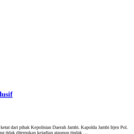
usif
etat dari pihak Kepolisian Daerah Jambi. Kapolda Jambi Irjen Pol.
ng tidak ditemukan kejadian ataupun tindak …