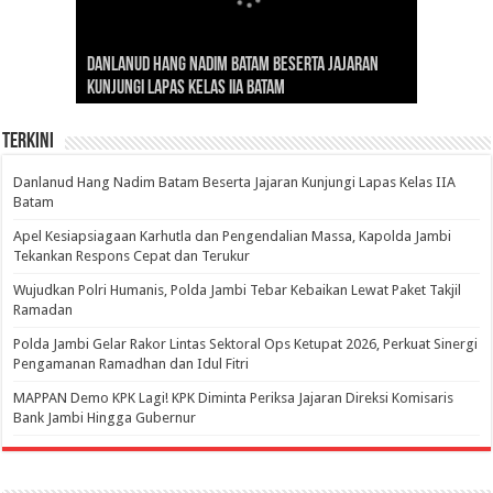
Gubernur Al Haris: Lomba Cerdas Cermat Sarana
Gubernur Al Haris Dorong Koperasi Merah Putih
Sosok Fenomenal yang Menggetarkan
Danlanud Hang Nadim Batam Beserta Jajaran
Silaturahmi dan Reses Komite I DPD RI di Polda
Edukasi Pembentukan Karakter Generasi
Cepat Beroperasi Agar Bisa Layani Masyarakat
Nusantara: Ratu Wangsa, Wanita Berkelas
Kunjungi Lapas Kelas IIA Batam
Jambi Bahas Sinergitas Penanganan Narkotika
Penerus
Penuhi Kebutuhannya
dengan Pengaruh Internasional
Terkini
Danlanud Hang Nadim Batam Beserta Jajaran Kunjungi Lapas Kelas IIA
Batam
Apel Kesiapsiagaan Karhutla dan Pengendalian Massa, Kapolda Jambi
Tekankan Respons Cepat dan Terukur
Wujudkan Polri Humanis, Polda Jambi Tebar Kebaikan Lewat Paket Takjil
Ramadan
Polda Jambi Gelar Rakor Lintas Sektoral Ops Ketupat 2026, Perkuat Sinergi
Pengamanan Ramadhan dan Idul Fitri
‎MAPPAN Demo KPK Lagi! KPK Diminta Periksa Jajaran Direksi Komisaris
Bank Jambi Hingga Gubernur ‎