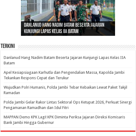
Gubernur Al Haris: Lomba Cerdas Cermat Sarana
Gubernur Al Haris Dorong Koperasi Merah Putih
Sosok Fenomenal yang Menggetarkan
Danlanud Hang Nadim Batam Beserta Jajaran
Silaturahmi dan Reses Komite I DPD RI di Polda
Edukasi Pembentukan Karakter Generasi
Cepat Beroperasi Agar Bisa Layani Masyarakat
Nusantara: Ratu Wangsa, Wanita Berkelas
Kunjungi Lapas Kelas IIA Batam
Jambi Bahas Sinergitas Penanganan Narkotika
Penerus
Penuhi Kebutuhannya
dengan Pengaruh Internasional
Terkini
Danlanud Hang Nadim Batam Beserta Jajaran Kunjungi Lapas Kelas IIA
Batam
Apel Kesiapsiagaan Karhutla dan Pengendalian Massa, Kapolda Jambi
Tekankan Respons Cepat dan Terukur
Wujudkan Polri Humanis, Polda Jambi Tebar Kebaikan Lewat Paket Takjil
Ramadan
Polda Jambi Gelar Rakor Lintas Sektoral Ops Ketupat 2026, Perkuat Sinergi
Pengamanan Ramadhan dan Idul Fitri
‎MAPPAN Demo KPK Lagi! KPK Diminta Periksa Jajaran Direksi Komisaris
Bank Jambi Hingga Gubernur ‎