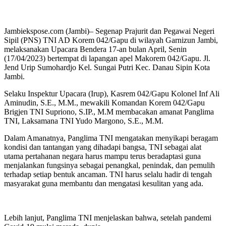
Jambiekspose.com (Jambi)– Segenap Prajurit dan Pegawai Negeri
Sipil (PNS) TNI AD Korem 042/Gapu di wilayah Garnizun Jambi,
melaksanakan Upacara Bendera 17-an bulan April, Senin
(17/04/2023) bertempat di lapangan apel Makorem 042/Gapu. Jl.
Jend Urip Sumohardjo Kel. Sungai Putri Kec. Danau Sipin Kota
Jambi.
Selaku Inspektur Upacara (Irup), Kasrem 042/Gapu Kolonel Inf Ali
Aminudin, S.E., M.M., mewakili Komandan Korem 042/Gapu
Brigjen TNI Supriono, S.IP., M.M membacakan amanat Panglima
TNI, Laksamana TNI Yudo Margono, S.E., M.M.
Dalam Amanatnya, Panglima TNI mengatakan menyikapi beragam
kondisi dan tantangan yang dihadapi bangsa, TNI sebagai alat
utama pertahanan negara harus mampu terus beradaptasi guna
menjalankan fungsinya sebagai penangkal, penindak, dan pemulih
terhadap setiap bentuk ancaman. TNI harus selalu hadir di tengah
masyarakat guna membantu dan mengatasi kesulitan yang ada.
Lebih lanjut, Panglima TNI menjelaskan bahwa, setelah pandemi