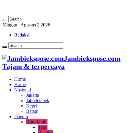
Minggu , Agustus 2 2026
Redaksi
Jambiekspose.com
Tajam & terpercaya
Home
Home
Nasional
Jakarta
Jabodetabek
Kepri
Batam
Daerah
Kota Jambi
Tebo
Bangko