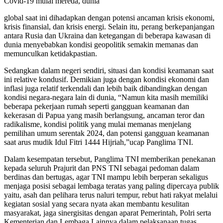
Covid-19 mulai mereda, dunia
global saat ini dihadapkan dengan potensi ancaman krisis ekonomi,
krisis finansial, dan krisis energi. Selain itu, perang berkepanjangan
antara Rusia dan Ukraina dan ketegangan di beberapa kawasan di
dunia menyebabkan kondisi geopolitik semakin memanas dan
memunculkan ketidakpastian.
Sedangkan dalam negeri sendiri, situasi dan kondisi keamanan saat
ini relative kondusif. Demikian juga dengan kondisi ekonomi dan
inflasi juga relatif terkendali dan lebih baik dibandingkan dengan
kondisi negara-negara lain di dunia, “Namun kita masih memiliki
beberapa pekerjaan rumah seperti gangguan keamanan dan
kekerasan di Papua yang masih berlangsung, ancaman teror dan
radikalisme, kondisi politik yang mulai memanas menjelang
pemilihan umum serentak 2024, dan potensi gangguan keamanan
saat arus mudik Idul Fitri 1444 Hijriah,”ucap Panglima TNI.
Dalam kesempatan tersebut, Panglima TNI memberikan penekanan
kepada seluruh Prajurit dan PNS TNI sebagai pedoman dalam
berdinas dan bertugas, agar TNI mampu lebih berperan sekaligus
menjaga posisi sebagai lembaga teratas yang paling dipercaya publik
yaitu, asah dan pelihara terus naluri tempur, rebut hati rakyat melalui
kegiatan sosial yang secara nyata akan membantu kesulitan
masyarakat, jaga sinergisitas dengan aparat Pemerintah, Polri serta
Kementerian dan Lembaga Lainnya dalam pelaksanaan tugas