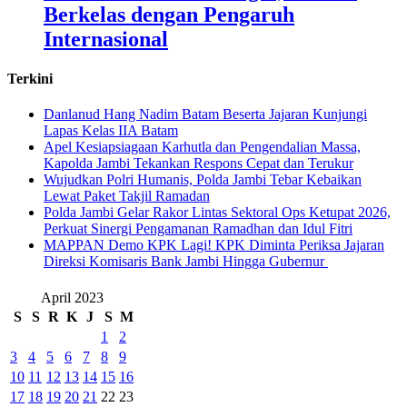
Berkelas dengan Pengaruh
Internasional
Terkini
Danlanud Hang Nadim Batam Beserta Jajaran Kunjungi
Lapas Kelas IIA Batam
Apel Kesiapsiagaan Karhutla dan Pengendalian Massa,
Kapolda Jambi Tekankan Respons Cepat dan Terukur
Wujudkan Polri Humanis, Polda Jambi Tebar Kebaikan
Lewat Paket Takjil Ramadan
Polda Jambi Gelar Rakor Lintas Sektoral Ops Ketupat 2026,
Perkuat Sinergi Pengamanan Ramadhan dan Idul Fitri
‎MAPPAN Demo KPK Lagi! KPK Diminta Periksa Jajaran
Direksi Komisaris Bank Jambi Hingga Gubernur ‎
April 2023
S
S
R
K
J
S
M
1
2
3
4
5
6
7
8
9
10
11
12
13
14
15
16
17
18
19
20
21
22
23