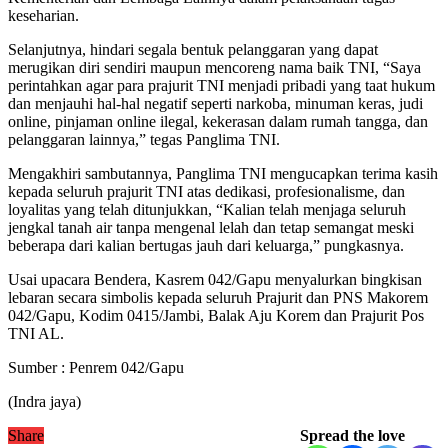
keseharian.
Selanjutnya, hindari segala bentuk pelanggaran yang dapat
merugikan diri sendiri maupun mencoreng nama baik TNI, “Saya
perintahkan agar para prajurit TNI menjadi pribadi yang taat hukum
dan menjauhi hal-hal negatif seperti narkoba, minuman keras, judi
online, pinjaman online ilegal, kekerasan dalam rumah tangga, dan
pelanggaran lainnya,” tegas Panglima TNI.
Mengakhiri sambutannya, Panglima TNI mengucapkan terima kasih
kepada seluruh prajurit TNI atas dedikasi, profesionalisme, dan
loyalitas yang telah ditunjukkan, “Kalian telah menjaga seluruh
jengkal tanah air tanpa mengenal lelah dan tetap semangat meski
beberapa dari kalian bertugas jauh dari keluarga,” pungkasnya.
Usai upacara Bendera, Kasrem 042/Gapu menyalurkan bingkisan
lebaran secara simbolis kepada seluruh Prajurit dan PNS Makorem
042/Gapu, Kodim 0415/Jambi, Balak Aju Korem dan Prajurit Pos
TNI AL.
Sumber : Penrem 042/Gapu
(Indra jaya)
Share
Spread the love