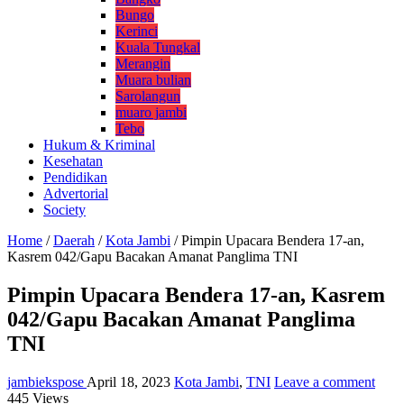
Bungo
Kerinci
Kuala Tungkal
Merangin
Muara bulian
Sarolangun
muaro jambi
Tebo
Hukum & Kriminal
Kesehatan
Pendidikan
Advertorial
Society
Home
/
Daerah
/
Kota Jambi
/
Pimpin Upacara Bendera 17-an,
Kasrem 042/Gapu Bacakan Amanat Panglima TNI
Pimpin Upacara Bendera 17-an, Kasrem
042/Gapu Bacakan Amanat Panglima
TNI
jambiekspose
April 18, 2023
Kota Jambi
,
TNI
Leave a comment
445 Views