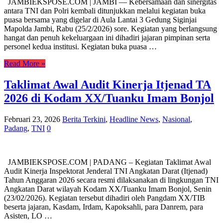
JAMBIEKSPOSE.COM | JAMBI — Kebersamaan dan sinergitas
antara TNI dan Polri kembali ditunjukkan melalui kegiatan buka
puasa bersama yang digelar di Aula Lantai 3 Gedung Siginjai
Mapolda Jambi, Rabu (25/2/2026) sore. Kegiatan yang berlangsung
hangat dan penuh kekeluargaan ini dihadiri jajaran pimpinan serta
personel kedua institusi. Kegiatan buka puasa …
Read More »
Taklimat Awal Audit Kinerja Itjenad TA
2026 di Kodam XX/Tuanku Imam Bonjol
Februari 23, 2026
Berita Terkini
,
Headline News
,
Nasional
,
Padang
,
TNI
0
JAMBIEKSPOSE.COM | PADANG – Kegiatan Taklimat Awal
Audit Kinerja Inspektorat Jenderal TNI Angkatan Darat (Itjenad)
Tahun Anggaran 2026 secara resmi dilaksanakan di lingkungan TNI
Angkatan Darat wilayah Kodam XX/Tuanku Imam Bonjol, Senin
(23/02/2026). Kegiatan tersebut dihadiri oleh Pangdam XX/TIB
beserta jajaran, Kasdam, Irdam, Kapoksahli, para Danrem, para
Asisten, LO …