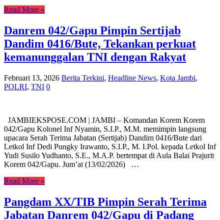
Read More »
Danrem 042/Gapu Pimpin Sertijab
Dandim 0416/Bute, Tekankan perkuat
kemanunggalan TNI dengan Rakyat
Februari 13, 2026
Berita Terkini
,
Headline News
,
Kota Jambi
,
POLRI
,
TNI
0
JAMBIEKSPOSE.COM | JAMBI – Komandan Korem Korem
042/Gapu Kolonel Inf Nyamin, S.I.P., M.M. memimpin langsung
upacara Serah Terima Jabatan (Sertijab) Dandim 0416/Bute dari
Letkol Inf Dedi Pungky Irawanto, S.I.P., M. I.Pol. kepada Letkol Inf
Yudi Susilo Yudhanto, S.E., M.A.P. bertempat di Aula Balai Prajurit
Korem 042/Gapu. Jum’at (13/02/2026) …
Read More »
Pangdam XX/TIB Pimpin Serah Terima
Jabatan Danrem 042/Gapu di Padang