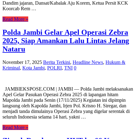
Dandim jajaran, Dansat/Kabalak Aju Korem, Ketua Persit KCK
Koorcab Rem …
Read More »
Polda Jambi Gelar Apel Operasi Zebra
2025, Siap Amankan Lalu Lintas Jelang
Nataru
November 17, 2025
Berita Terkini
,
Headline News
,
Hukum &
Kriminal
,
Kota Jambi
,
POLRI
,
TNI
0
JAMBIEKSPOSE.COM | JAMBI — Polda Jambi melaksanakan
Apel Gelar Pasukan Operasi Zebra 2025 di lapangan hitam
Mapolda Jambi pada Senin (17/11/2025) Kegiatan ini dipimpin
langsung oleh Kapolda Jambi, Irjen Pol. Krisno H. Siregar, dan
menjadi tanda dimulainya Operasi Zebra yang digelar serentak di
seluruh Indonesia selama 14 hari, yakni …
Read More »