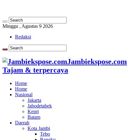
Minggu , Agustus 9 2026
Redaksi
Jambiekspose.com
Tajam & terpercaya
Home
Home
Nasional
Jakarta
Jabodetabek
Kepri
Batam
Daerah
Kota Jambi
Tebo
Bangko