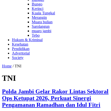
Bungo
Kerinci
Kuala Tungkal
Merangin
Muara bulian
Sarolangun
muaro jambi
Tebo
Hukum & Kriminal
Kesehatan
Pendidikan
Advertorial
Society
Home
/
TNI
TNI
Polda Jambi Gelar Rakor Lintas Sektoral
Ops Ketupat 2026, Perkuat Sinergi
Pengamanan Ramadhan dan Idul Fitri