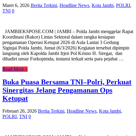
Maret 6, 2026
Berita Terkini
,
Headline News
,
Kota Jambi
,
POLRI
,
TNI
0
JAMBIEKSPOSE.COM | JAMBI – Polda Jambi menggelar Rapat
Koordinasi (Rakor) Lintas Sektoral dalam rangka kesiapan
pengamanan Operasi Ketupat 2026 di Aula Lantai 3 Gedung
Siginjai Polda Jambi, Jumat (6/3/2026) Kegiatan tersebut dipimpin
langsung oleh Kapolda Jambi Irjen Pol Krisno H. Siregar, dan
dihadiri unsur Forkopimda, instansi terkait serta para pejabat …
Read More »
Buka Puasa Bersama TNI–Polri, Perkuat
Sinergitas Jelang Pengamanan Ops
Ketupat
Februari 26, 2026
Berita Terkini
,
Headline News
,
Kota Jambi
,
POLRI
,
TNI
0