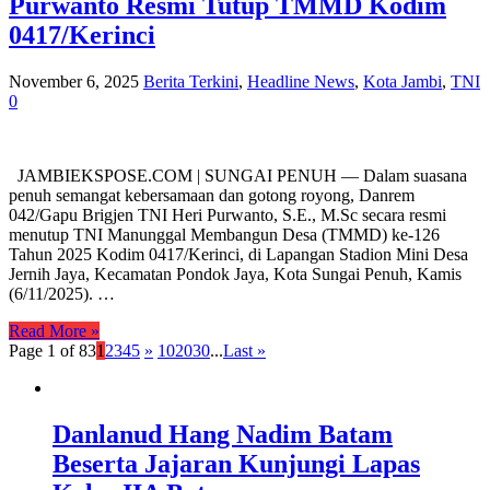
Purwanto Resmi Tutup TMMD Kodim
0417/Kerinci
November 6, 2025
Berita Terkini
,
Headline News
,
Kota Jambi
,
TNI
0
JAMBIEKSPOSE.COM | SUNGAI PENUH — Dalam suasana
penuh semangat kebersamaan dan gotong royong, Danrem
042/Gapu Brigjen TNI Heri Purwanto, S.E., M.Sc secara resmi
menutup TNI Manunggal Membangun Desa (TMMD) ke-126
Tahun 2025 Kodim 0417/Kerinci, di Lapangan Stadion Mini Desa
Jernih Jaya, Kecamatan Pondok Jaya, Kota Sungai Penuh, Kamis
(6/11/2025). …
Read More »
Page 1 of 83
1
2
3
4
5
»
10
20
30
...
Last »
Danlanud Hang Nadim Batam
Beserta Jajaran Kunjungi Lapas