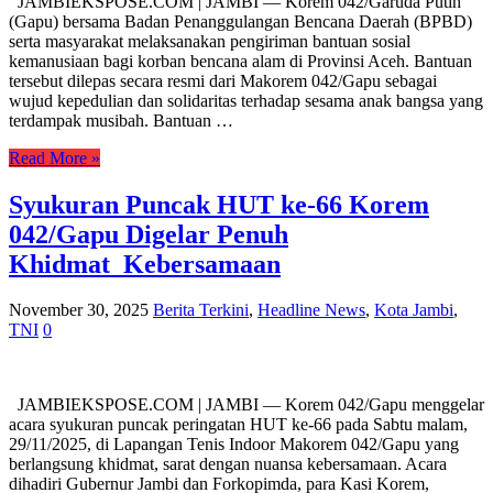
JAMBIEKSPOSE.COM | JAMBI — Korem 042/Garuda Putih
(Gapu) bersama Badan Penanggulangan Bencana Daerah (BPBD)
serta masyarakat melaksanakan pengiriman bantuan sosial
kemanusiaan bagi korban bencana alam di Provinsi Aceh. Bantuan
tersebut dilepas secara resmi dari Makorem 042/Gapu sebagai
wujud kepedulian dan solidaritas terhadap sesama anak bangsa yang
terdampak musibah. Bantuan …
Read More »
Syukuran Puncak HUT ke-66 Korem
042/Gapu Digelar Penuh
Khidmat Kebersamaan
November 30, 2025
Berita Terkini
,
Headline News
,
Kota Jambi
,
TNI
0
JAMBIEKSPOSE.COM | JAMBI — Korem 042/Gapu menggelar
acara syukuran puncak peringatan HUT ke-66 pada Sabtu malam,
29/11/2025, di Lapangan Tenis Indoor Makorem 042/Gapu yang
berlangsung khidmat, sarat dengan nuansa kebersamaan. Acara
dihadiri Gubernur Jambi dan Forkopimda, para Kasi Korem,