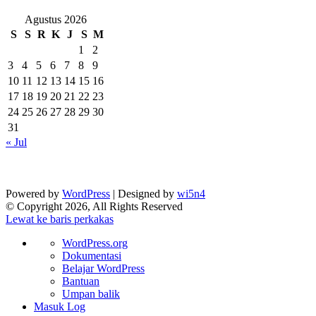
Agustus 2026
S
S
R
K
J
S
M
1
2
3
4
5
6
7
8
9
10
11
12
13
14
15
16
17
18
19
20
21
22
23
24
25
26
27
28
29
30
31
« Jul
Powered by
WordPress
| Designed by
wi5n4
© Copyright 2026, All Rights Reserved
Lewat ke baris perkakas
Tentang
WordPress.org
WordPress
Dokumentasi
Belajar WordPress
Bantuan
Umpan balik
Masuk Log