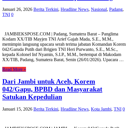
Januari 26, 2026
Berita Terkini
,
Headline News
,
Nasional
,
Padang
,
TNI
0
JAMBIEKSPOSE.COM | Padang, Sumatera Barat – Panglima
Kodam XX/TIB Mayjen TNI Arief Gajah Mada, S.E., M.M.,
memimpin langsung upacara serah terima jabatan Komandan Korem
042/Garuda Putih dari Brigjen TNI Heri Purwanto, S.E., M.Sc.,
kepada Kolonel Inf Nyamin, S.I.P., M.M., bertempat di Makodam
XX/TIB, Padang, Sumatera Barat, Senin (26/01/2026). Upacara …
Read More »
Dari Jambi untuk Aceh, Korem
042/Gapu, BPBD dan Masyarakat
Satukan Kepedulian
Januari 15, 2026
Berita Terkini
,
Headline News
,
Kota Jambi
,
TNI
0