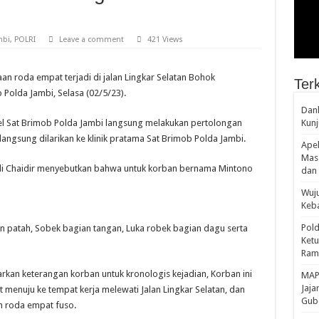
mbi
,
POLRI
Leave a comment
421 Views
n roda empat terjadi di jalan Lingkar Selatan Bohok
Terk
Polda Jambi, Selasa (02/5/23).
Danl
nel Sat Brimob Polda Jambi langsung melakukan pertolongan
Kunj
gsung dilarikan ke klinik pratama Sat Brimob Polda Jambi.
Apel
Mass
i Chaidir menyebutkan bahwa untuk korban bernama Mintono
dan 
Wuju
Keba
Pold
n patah, Sobek bagian tangan, Luka robek bagian dagu serta
Ketu
Rama
rkan keterangan korban untuk kronologis kejadian, Korban ini
‎MAP
Jaja
enuju ke tempat kerja melewati Jalan Lingkar Selatan, dan
Gube
n roda empat fuso.