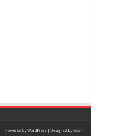
Powered by
WordPress
| Designed by
wi5n4