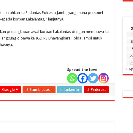
 kita serahkan ke Satlantas Polresta Jambi, yang mana personel
pada korban Lakalantas, ” lanjutnya.
S
kukan penangkapan awal korban Lakalantas dengan membawa ke
1
n langsung dibawa ke IGD RS Bhayangkara Polda Jambi untuk
8
kasnya.
1
2
2
« Ap
Spread the love
Google +
Stumbleupon
LinkedIn
Pinterest