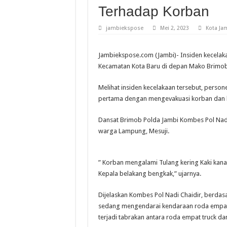
Terhadap Korban
jambiekspose
Mei 2, 2023
Kota Ja
Jambiekspose.com (Jambi)- Insiden kecelakaa
Kecamatan Kota Baru di depan Mako Brimob 
Melihat insiden kecelakaan tersebut, perso
pertama dengan mengevakuasi korban dan lan
Dansat Brimob Polda Jambi Kombes Pol Nad
warga Lampung, Mesuji.
” Korban mengalami Tulang kering Kaki kana
Kepala belakang bengkak,” ujarnya.
Dijelaskan Kombes Pol Nadi Chaidir, berdasa
sedang mengendarai kendaraan roda empat m
terjadi tabrakan antara roda empat truck da