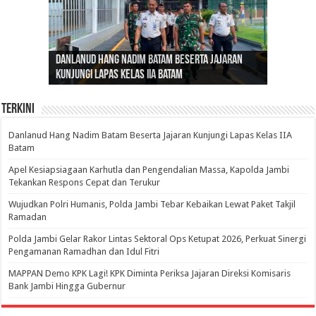
Gubernur Al Haris: Lomba Cerdas Cermat Sarana
Gubernur Al Haris Dorong Koperasi Merah Putih
Sosok Fenomenal yang Menggetarkan
Danlanud Hang Nadim Batam Beserta Jajaran
Silaturahmi dan Reses Komite I DPD RI di Polda
Edukasi Pembentukan Karakter Generasi
Cepat Beroperasi Agar Bisa Layani Masyarakat
Nusantara: Ratu Wangsa, Wanita Berkelas
Kunjungi Lapas Kelas IIA Batam
Jambi Bahas Sinergitas Penanganan Narkotika
Penerus
Penuhi Kebutuhannya
dengan Pengaruh Internasional
Terkini
Danlanud Hang Nadim Batam Beserta Jajaran Kunjungi Lapas Kelas IIA
Batam
Apel Kesiapsiagaan Karhutla dan Pengendalian Massa, Kapolda Jambi
Tekankan Respons Cepat dan Terukur
Wujudkan Polri Humanis, Polda Jambi Tebar Kebaikan Lewat Paket Takjil
Ramadan
Polda Jambi Gelar Rakor Lintas Sektoral Ops Ketupat 2026, Perkuat Sinergi
Pengamanan Ramadhan dan Idul Fitri
‎MAPPAN Demo KPK Lagi! KPK Diminta Periksa Jajaran Direksi Komisaris
Bank Jambi Hingga Gubernur ‎